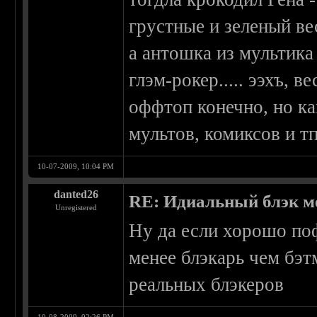
грустные и зеленый вес
а антошка из мультик
глэм-рокер..... ээхъ, ве
оффтоп конечно, но к
мультов, комиксов и т
10-07-2009, 10:04 PM
danted26
RE: Идиальный блэк м
Unregistered
Ну да если хорошо по
менее блэкарь чем бэт
реальных блэкеров