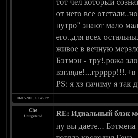
тот чел который созна
от него все отстали..н
нутро" знают мало мал
его..для всех остальн
живое в вечную мерзло
Бэтмэн - тру!.рожа зло
взгляде!...гррррр!!!.+
PS: я хз пачиму я так 
10-07-2009, 01:45 PM
Che
RE: Идиальный блэк м
Unregistered
ну вы даете... Бэтмена
тогдла крокодил Гена 