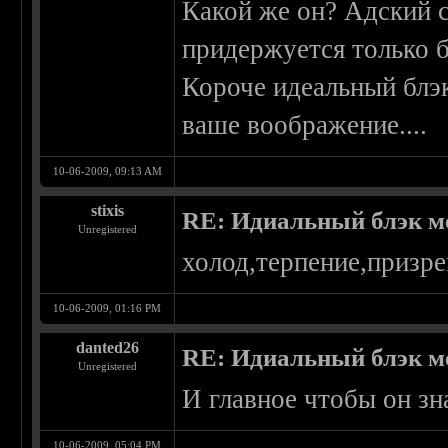
Какой же он? Адский с
придержуется только б
Короче идеальный блэк
ваше воображение....
10-06-2009, 09:13 AM
stixis
RE: Идиальный блэк м
Unregistered
холод,терпение,призре
10-06-2009, 01:16 PM
danted26
RE: Идиальный блэк м
Unregistered
И главное чтобы он зна
10-06-2009, 05:04 PM