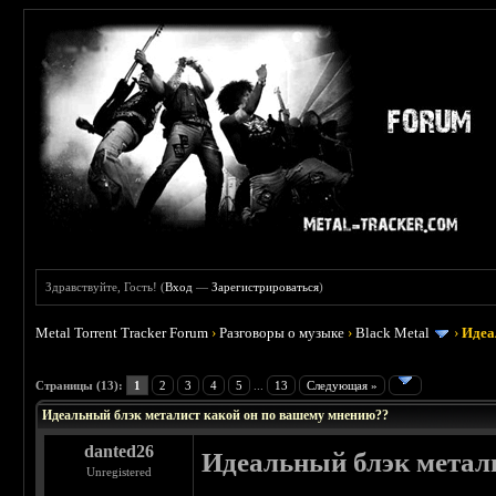
Здравствуйте, Гость! (
Вход
—
Зарегистрироваться
)
Metal Torrent Tracker Forum
›
Разговоры о музыке
›
Black Metal
›
Идеа
 4.25
Страницы (13):
1
2
3
4
5
...
13
Следующая »
Идеальный блэк металист какой он по вашему мнению??
danted26
Идеальный блэк метал
Unregistered