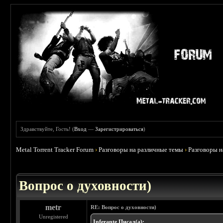
Здравствуйте, Гость! (
Вход
—
Зарегистрироваться
)
Metal Torrent Tracker Forum
›
Разговоры на различные темы
›
Разговоры 
 0
Вопрос о духовности)
metr
RE: Вопрос о духовности)
Unregistered
Inferante Писал(а):