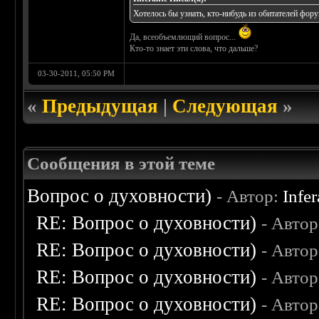
Хотелось бы узнать, кто-нибудь из обитателей фор
Да, всеобъемлющий вопрос...
Кто-то знает эти слова, что дальше?
03-30-2011, 05:50 PM
«
Предыдущая
|
Следующая
»
Сообщения в этой теме
Вопрос о духовности)
- Автор:
Infer
RE: Вопрос о духовности)
- Авто
RE: Вопрос о духовности)
- Авто
RE: Вопрос о духовности)
- Авто
RE: Вопрос о духовности)
- Авто