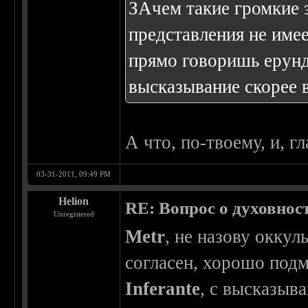
ЗАчем такие громкие з
представления не имее
прямо говоришь ерунд
высказывание скорее в
А что, по-твоему, и, г
03-31-2011, 09:49 PM
Helion
RE: Вопрос о духовнос
Unregistered
Metr
, не назову оккул
согласен, хорошо подм
Inferante
, с высказыв