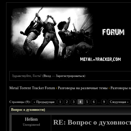
Здравствуйте, Гость! (
Вход
—
Зарегистрироваться
)
Metal Torrent Tracker Forum
›
Разговоры на различные темы
›
Разговоры 
 0
Страницы (9):
« Предыдущая
1
2
3
4
5
6
...
9
Следующая »
Вопрос о духовности)
Helion
RE: Вопрос о духовнос
Unregistered