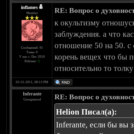
inflames
RE: Вопрос о духовнос
Member
к окультизму отношусь
заблуждения. а что ка
отношение 50 на 50. с
Сообщений: 91
Темы: 0
корень вещех что бы по
У нас с: Dec 2010
Рейтинг:
5
относительно то толку 
03-31-2011, 08:13 PM
Inferante
RE: Вопрос о духовнос
Unregistered
Helion Писал(а):
Inferante, если бы вы