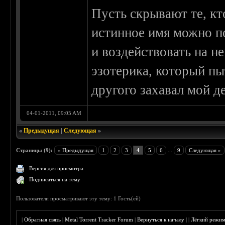
Пусть скрывают те, кто
истинное имя можно п
и воздействовать на не
эзотерика, который пы
другого захавал мой д
04-01-2011, 09:05 AM
«
Предыдущая
|
Следующая
»
Страницы (9):
« Предыдущая
1
2
3
4
5
6
...
9
Следующая »
Версия для просмотра
Подписаться на тему
Пользователи просматривают эту тему: 1 Гость(ей)
|
Обратная связь
|
Metal Torrent Tracker Forum
|
Вернуться к началу
|
|
Лёгкий режи