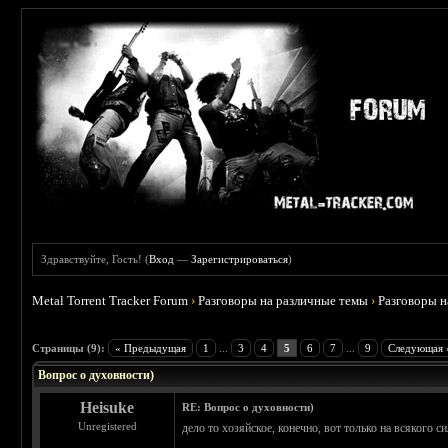
Здравствуйте, Гость! (
Вход
—
Зарегистрироваться
)
Metal Torrent Tracker Forum
›
Разговоры на различные темы
›
Разговоры 
 0
Страницы (9):
« Предыдущая
1
...
3
4
5
6
7
...
9
Следующая 
Вопрос о духовности)
Heisuke
RE: Вопрос о духовности)
Unregistered
дело то хозяйское, конечно, вот только на всякого с