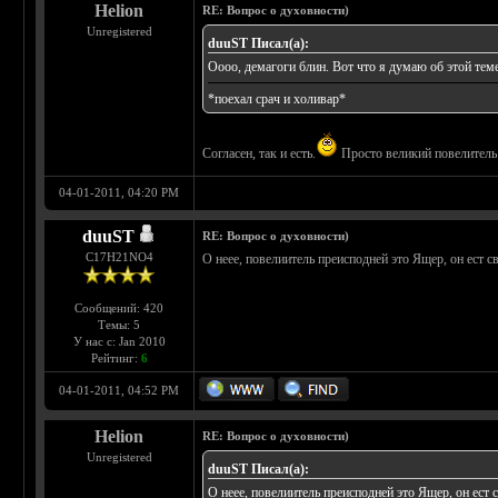
Helion
RE: Вопрос о духовности)
Unregistered
duuST Писал(а):
Оооо, демагоги блин. Вот что я думаю об этой теме
*поехал срач и холивар*
Согласен, так и есть.
Просто великий повелитель 
04-01-2011, 04:20 PM
duuST
RE: Вопрос о духовности)
С17H21NO4
О неее, повелиитель преисподней это Ящер, он ест с
Сообщений: 420
Темы: 5
У нас с: Jan 2010
Рейтинг:
6
04-01-2011, 04:52 PM
Helion
RE: Вопрос о духовности)
Unregistered
duuST Писал(а):
О неее, повелиитель преисподней это Ящер, он ест 