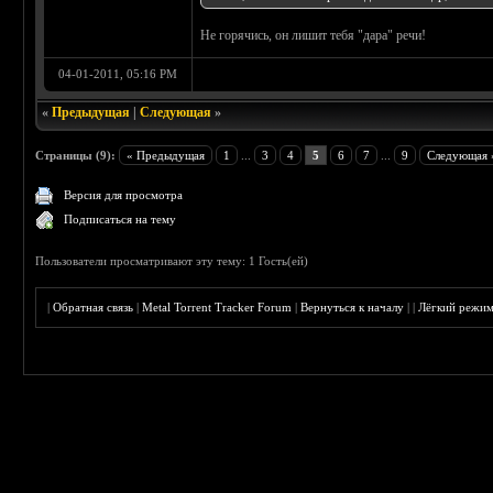
Не горячись, он лишит тебя "дара" речи!
04-01-2011, 05:16 PM
«
Предыдущая
|
Следующая
»
Страницы (9):
« Предыдущая
1
...
3
4
5
6
7
...
9
Следующая 
Версия для просмотра
Подписаться на тему
Пользователи просматривают эту тему: 1 Гость(ей)
|
Обратная связь
|
Metal Torrent Tracker Forum
|
Вернуться к началу
|
|
Лёгкий режи