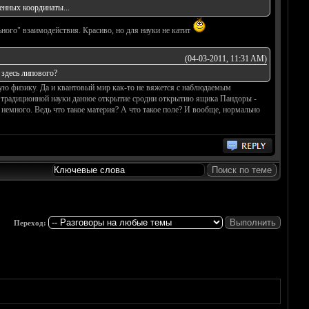
енных координаты...
ьного" взаимодействия. Красиво, но для науки не катит
(04-03-2011, 11:31 AM)
здесь липового?
овую физику. Да и квантовый мир как-то не вяжется с наблюдаемым
я традиционной науки данное открытие сродни открытию ящика Пандоры -
т немного. Ведь что такое материя? А что такое поле? И вообще, нормально
Переход: