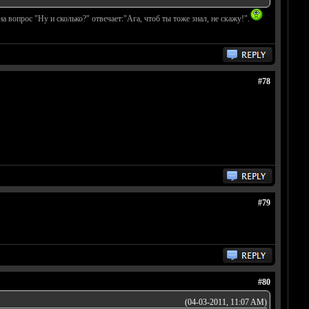
а вопрос "Ну и сколько?" отвечает:"Ага, чтоб ты тоже знал, не скажу!".
#78
#79
#80
(04-03-2011, 11:07 AM)