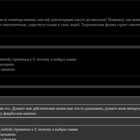
еня из монитора кинешь, или ещё демонстрацию какую организуешь? Например, как меня
ом гипотетическая, существует только в умах людей. Теоретическая физика строит ги
юбой) стремиться к 0, поэтому я выбрал знание.
казывать.
закывать.
но его. Думаете мне действительно нужно вам что-то доказывать, думаете меня интересу
му фаерболлов окончен.
любой) стремиться к 0, поэтому я выбрал знание.
оказывать.
 закывать.