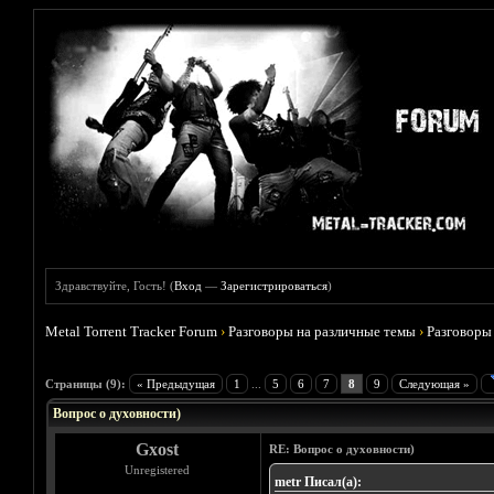
Здравствуйте, Гость! (
Вход
—
Зарегистрироваться
)
Metal Torrent Tracker Forum
›
Разговоры на различные темы
›
Разговоры
Голосов: 0 - Средняя оценка: 0
1
2
3
4
5
Страницы (9):
« Предыдущая
1
...
5
6
7
8
9
Следующая »
Вопрос о духовности)
Gxost
RE: Вопрос о духовности)
Unregistered
metr Писал(а):