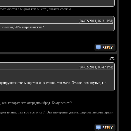
относится с миром как он есть, сказать сложно.
(04-02-2011, 02:31 PM)
к извесно, 90% шарлатанские?
#72
(04-02-2011, 05:47 PM)
ируются очень коротко и их становится мало. Эти оси замкнутые, т. е.
, они говорят, что очередной бред. Кому верить?
дает планы. Так вот всего их 7. Эти измерения длина, ширина, высота, время,