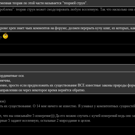
менная теория по этой части называется "теорией струн".
роблема": теория струн может смоделировать любую вселенную. Так что насколько она со
 кроме хрен знает чьих комментов на форуме, должен перерыть кучу книг, из которых, ка
н?
ординатные оси.
онечны,
нно, просто если предположить их существование ВСЕ известные законы природы формул
аправлении он через некоторое время вернётся обратно.
нов)
ать их существование. О 14 мне ничего не известно. Я узнавал у компитентных сущностей
, что вы описывайте 5 измерение))) Да его можно спутать с кучей измерений ведь оно за
рвые 5 задают вселенную, остальные 2 мироздание в целом.