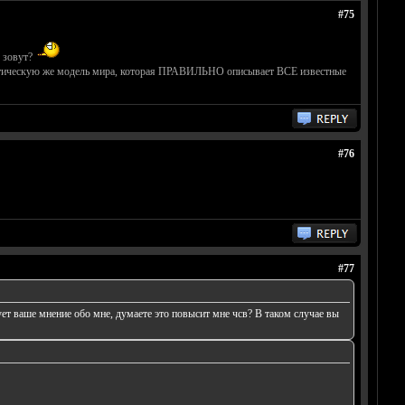
#75
 зовут?
потетическую же модель мира, которая ПРАВИЛЬНО описывает ВСЕ известные
#76
#77
ет ваше мнение обо мне, думаете это повысит мне чсв? В таком случае вы