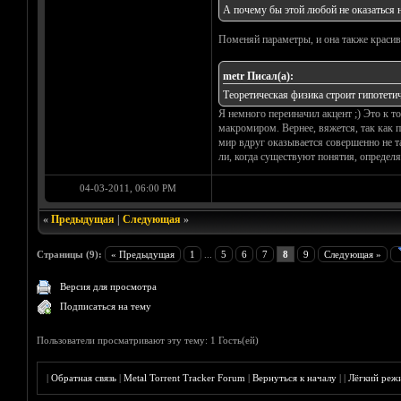
А почему бы этой любой не оказаться н
Поменяй параметры, и она также красиво
metr Писал(а):
Теоретическая физика строит гипотети
Я немного переиначил акцент ;) Это к 
макромиром. Вернее, вяжется, так как 
мир вдруг оказывается совершенно не та
ли, когда существуют понятия, определя
04-03-2011, 06:00 PM
«
Предыдущая
|
Следующая
»
Страницы (9):
« Предыдущая
1
...
5
6
7
8
9
Следующая »
Версия для просмотра
Подписаться на тему
Пользователи просматривают эту тему: 1 Гость(ей)
|
Обратная связь
|
Metal Torrent Tracker Forum
|
Вернуться к началу
|
|
Лёгкий реж