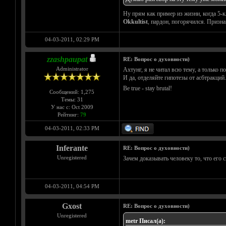
Ну прям как пример из жизни, когда 5-кл
Okkultist
, пардон, погорячился. Призна
04-03-2011, 02:29 PM
zzashpaupat
RE: Вопрос о духовности)
Administrator
Ахтунг, я не читал всю тему, а только 
И да, отделяйте гипотезы от асбтракций.
Be true - stay brutal!
Сообщений: 1,275
Темы: 31
У нас с: Oct 2009
Рейтинг:
79
04-03-2011, 02:33 PM
Inferante
RE: Вопрос о духовности)
Unregistered
Зачем доказывать человеку то, что его 
04-03-2011, 04:54 PM
Gxost
RE: Вопрос о духовности)
Unregistered
metr Писал(а):