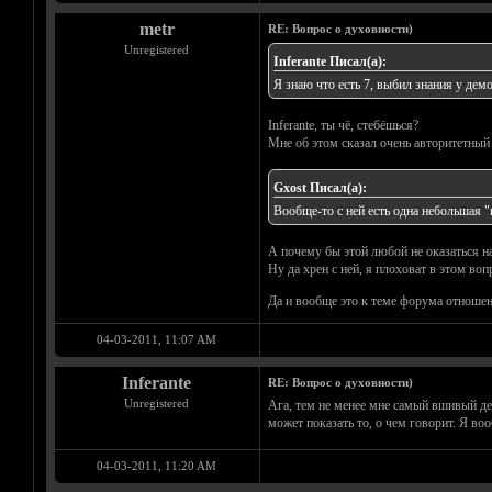
metr
RE: Вопрос о духовности)
Unregistered
Inferante Писал(а):
Я знаю что есть 7, выбил знания у дем
Inferante, ты чё, стебёшься?
Мне об этом сказал очень авторитетный 
Gxost Писал(а):
Вообще-то с ней есть одна небольшая "
А почему бы этой любой не оказаться на
Ну да хрен с ней, я плоховат в этом воп
Да и вообще это к теме форума отношен
04-03-2011, 11:07 AM
Inferante
RE: Вопрос о духовности)
Unregistered
Ага, тем не менее мне самый вшивый дем
может показать то, о чем говорит. Я во
04-03-2011, 11:20 AM