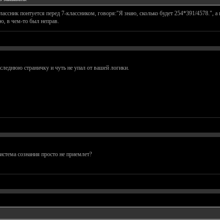
ассник понтуется перед 7-классником, говоря:"Я знаю, сколько будет 254*391/4578.", а н
ю, в чем-то был неправ.
последнюю страничку и чуть не упал от вашей логики.
система сознания просто не приемлет?