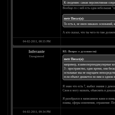
К сведению: самая перспективная совре
Вообще-то с ней есть одна небольшая "п
metr Писал(а):
То есть я, не имея никаких оснований,
А кто сказал, что ты чего-то там долже
04-02-2011, 08:55 PM
Inferante
RE: Вопрос о духовности)
Unregistered
metr Писал(а):
например, взаимоперпендикулярные ко
3 - пространство, одно время, они беск
остальные мы не ощущаем непосредстве
если объект движется по ним в одном н
Я знаю что есть 7, выбил знания у демо
Свои я могу назвать, обьяснить и доказ
Я разобрался в написанном вами и понял
планы, сферы изменения, отражение. Пе
04-02-2011, 09:34 PM