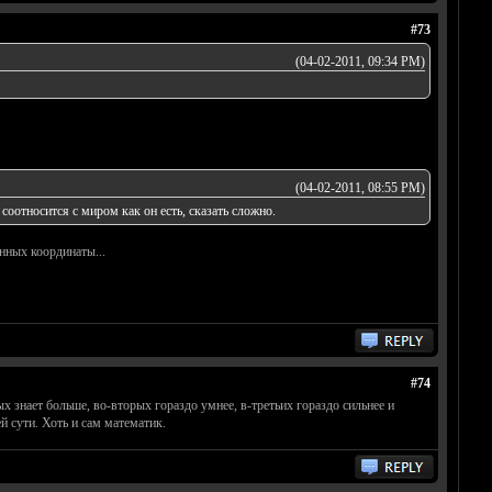
#73
(04-02-2011, 09:34 PM)
(04-02-2011, 08:55 PM)
оотносится с миром как он есть, сказать сложно.
нных координаты...
#74
 знает больше, во-вторых гораздо умнее, в-третьих гораздо сильнее и
й сути. Хоть и сам математик.