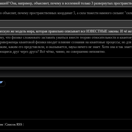
ашей? Она, например, объясняет, почему в вселенной только 3 развернутых пространств
 объяснит, почему пространственных координат 5, а сила тяжести намного сильнее "сил
ческую же модель мира, которая правильно описывает все ИЗВЕСТНЫЕ законы. И чё же 
тому, что физике сложновато заставить ужиться вместе теорию относительности и квант
приверженцы квантовой физики вводят влияние сознания на квантовые процессы; но дл
ким, каким его представляли, и оказывается, наука ничего не знает. Хотя она и так знае
ющиеся друг через друга? Всё чётко, чинно, но совершенно непонятно.
им
|
Список RSS
|