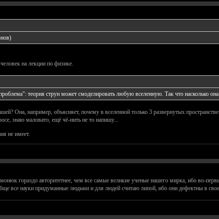
онов)
человек на лекции по физике.
проблема": теория струн может смоделировать любую вселенную. Так что насколько она с
шей? Она, например, объясняет, почему в вселенной только 3 развернутых пространстве
росе, знаю маловато, ещё чё-нить не то напишу...
ия не имеет.
онюк гораздо авторитетнее, чем все самые великие ученые нашего мирка, ибо во-первых
обще все науки придуманные людьми и для людей считаю липой, ибо они дефектны в свое