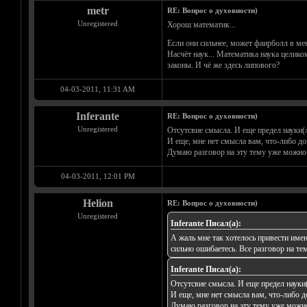
metr
RE: Вопрос о духовности)
Unregistered
Хорош математик...
Если они сильнее, может фаирболл в м
Насчёт наук... Математика наука целик
законы. И чё же здесь липового?
04-03-2011, 11:31 AM
Inferante
RE: Вопрос о духовности)
Unregistered
Отсутсвие смысла. И еще предел науки(л
И еще, мне нет смысла вам, что-либо до
Думаю разговор на эту тему уже можно 
04-03-2011, 12:01 PM
Helion
RE: Вопрос о духовности)
Unregistered
Inferante Писал(а):
А жаль мне так хотелось привести имен
сильно ошибаетесь. Все разговор на те
Inferante Писал(а):
Отсутсвие смысла. И еще предел науки(
И еще, мне нет смысла вам, что-либо д
Думаю разговор на эту тему уже можно