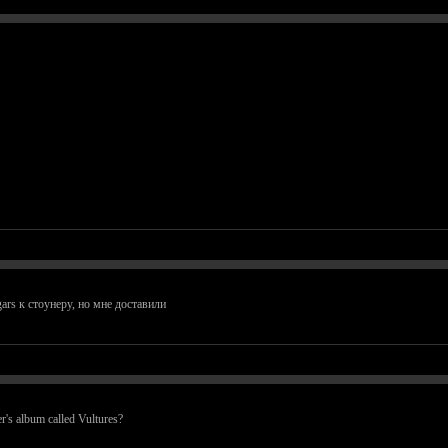
gars к стоунеру, но мне доставили
's album called Vultures?