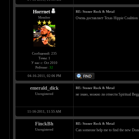
Horrnet
RE: Stoner Rock & Metal
Member
Очень доставляет Texas Hippie Coalition
Сообщений: 235
Темы: 1
У нас с: Oct 2010
Рейтинг:
32
04-16-2011, 02:06 PM
emerald_dick
RE: Stoner Rock & Metal
Unregistered
не знаю, можно ли отнести Spiritual Beg
11-16-2011, 11:55 AM
FinckBh
RE: Stoner Rock & Metal
Unregistered
Can someone help me to find the new Dozer