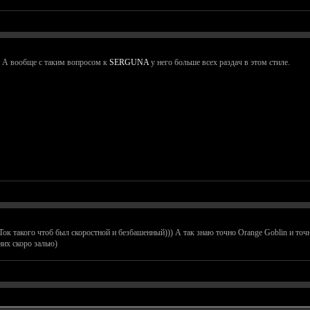
. А вообще с таким вопросом к
SERGUNA
у него больше всех раздач в этом стиле.
. Ток такого чтоб был скоростной и безбашенный))) А так знаю точно Orange Goblin и то
них скоро залью)