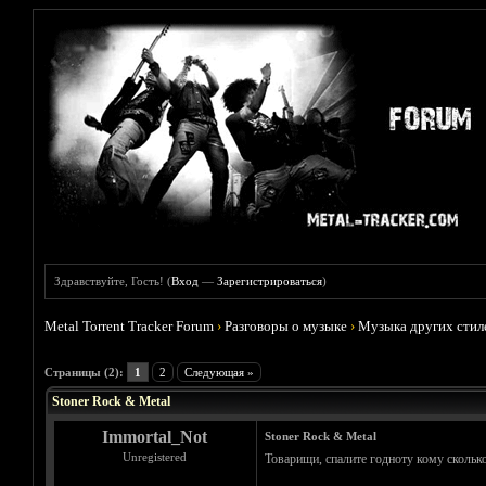
Здравствуйте, Гость! (
Вход
—
Зарегистрироваться
)
Metal Torrent Tracker Forum
›
Разговоры о музыке
›
Музыка других стил
Голосов: 0 - Средняя оценка: 0
1
2
3
4
5
Страницы (2):
1
2
Следующая »
Stoner Rock & Metal
Immortal_Not
Stoner Rock & Metal
Unregistered
Товарищи, спалите годноту кому сколько 