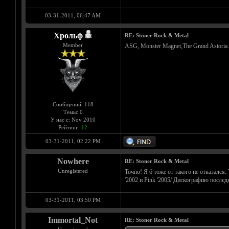
03-31-2011, 06:47 AM
Хрольф
RE: Stoner Rock & Metal
Member
ASG, Monster Magnet,The Grand Astoria
Сообщений: 118
Темы: 0
У нас с: Nov 2010
Рейтинг:
12
03-31-2011, 02:22 PM
Nowhere
RE: Stoner Rock & Metal
Unregistered
Точно! Я б тоже от такого не отказался
'2002 и Pink '2005/ Дискографию послед
03-31-2011, 03:50 PM
Immortal_Not
RE: Stoner Rock & Metal