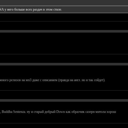
NA
у него больше всех раздач в этом стиле.
много релизов на мп3 даже с описанием (правда на англ. но и так сойдет).
o, Buddha Sentenza. ну и старый добрый Down как образчик сазерн митола хорош