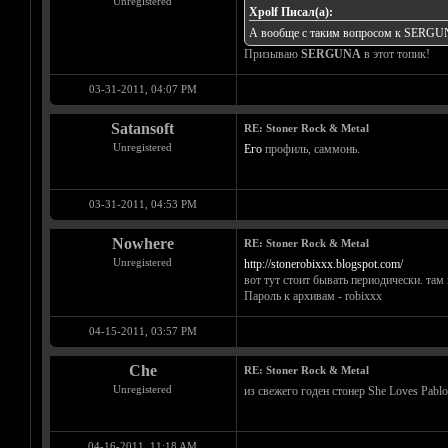
Unregistered
Xpolf Писал(а):
А вообще с таким вопросом к
SERGU
Призываю
SERGUNA
в этот топик!
03-31-2011, 04:07 PM
Satansoft
RE: Stoner Rock & Metal
Unregistered
Его
профиль, саммонь.
03-31-2011, 04:53 PM
Nowhere
RE: Stoner Rock & Metal
Unregistered
http://stonerobixxx.blogspot.com/
вот тут стоит бывать периодически. там 
Пароль к архивам - robixxx
04-15-2011, 03:57 PM
Che
RE: Stoner Rock & Metal
Unregistered
из свежего годен стонер She Loves Pabl
04-16-2011, 11:18 AM