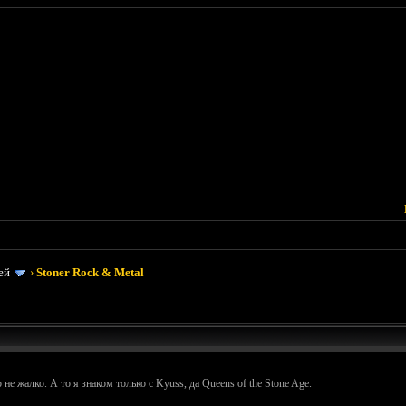
ей
›
Stoner Rock & Metal
не жалко. А то я знаком только c Kyuss, да Queens of the Stone Age.