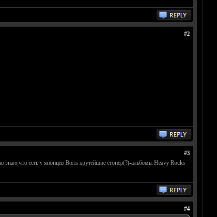
#2
#3
чно знаю что есть у японцев Boris крутейшие стонер(?)-альбомы Heavy Rocks
#4