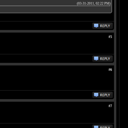
(03-31-2011, 02:22 PM)
#5
#6
#7