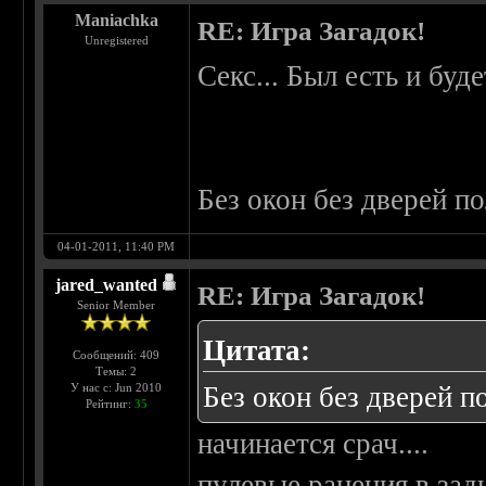
Maniachka
RE: Игра Загадок!
Unregistered
Секс... Был есть и буде
Без окон без дверей п
04-01-2011, 11:40 PM
jared_wanted
RE: Игра Загадок!
Senior Member
Цитата:
Сообщений: 409
Темы: 2
У нас с: Jun 2010
Без окон без дверей п
Рейтинг:
35
начинается срач....
пулевые ранения в зад