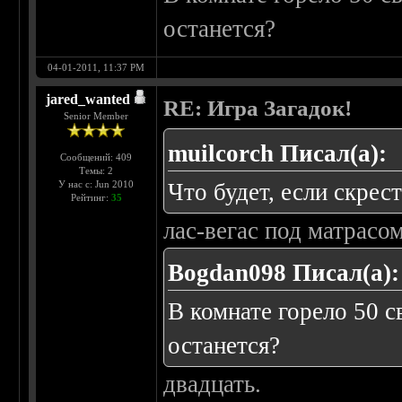
останется?
04-01-2011, 11:37 PM
jared_wanted
RE: Игра Загадок!
Senior Member
muilcorch Писал(а):
Сообщений: 409
Темы: 2
У нас с: Jun 2010
Что будет, если скрес
Рейтинг:
35
лас-вегас под матрасом
Bogdan098 Писал(а):
В комнате горело 50 с
останется?
двадцать.