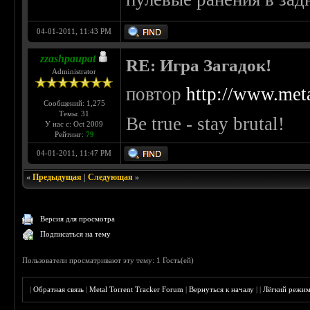
04-01-2011, 11:43 PM
zzashpaupat
RE: Игра Загадок!
Administrator
повтор
http://www.meta
Сообщений: 1,275
Темы: 31
Be true - stay brutal!
У нас с: Oct 2009
Рейтинг:
79
04-01-2011, 11:47 PM
«
Предыдущая
|
Следующая
»
Версия для просмотра
Подписаться на тему
Пользователи просматривают эту тему: 1 Гость(ей)
|
Обратная связь
|
Metal Torrent Tracker Forum
|
Вернуться к началу
|
|
Лёгкий режи