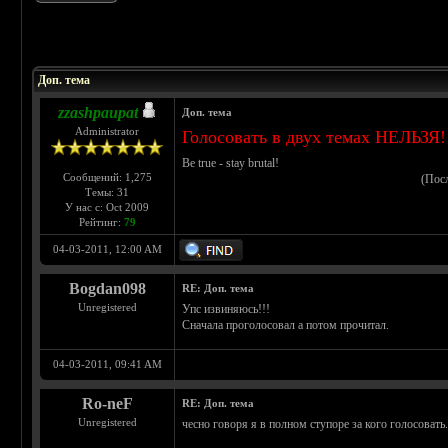
 5
Доп. тема
zzashpaupat
Доп. тема
Administrator
Голосовать в двух темах НЕЛЬЗЯ!
Be true - stay brutal!
Сообщений: 1,275
(Пос
Темы: 31
У нас с: Oct 2009
Рейтинг:
79
04-03-2011, 12:00 AM
Bogdan098
RE: Доп. тема
Unregistered
Упс извиняюсь!!!
Сначала проголосовал а потом прочитал.
04-03-2011, 09:41 AM
Ro-neF
RE: Доп. тема
Unregistered
чесно говоря я в полном ступоре за кого голосовать..