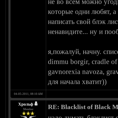
не во всем можно угод
которые одни любят, а
написать свой блэк ли
ненавидите... ну и поо
я,пожалуй, начну. спи
dimmu borgir, cradle of
gavnorexia navoza, gra
для начала хватит))
04-05-2011, 08:10 AM
Хрольф
RE: Blacklist of Black M
Member
надо думать блэклист с