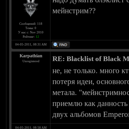
мейнстрим??
Сообщений: 118
Темы: 0
У нас с: Nov 2010
Рейтинг:
12
04-05-2011, 08:31 AM
Karpathian
RE: Blacklist of Black M
Unregistered
не, не только. много к
потеря идеи, основног
метала. "мейнстримност
приемлю как данность 
двух альбомов Emperor
04-05-2011, 08:58 AM