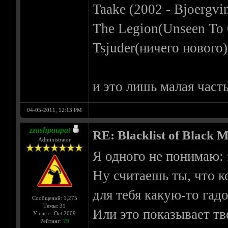
Taake (2002 - Bjoergvi
The Legion(Unseen To 
Tsjuder(ничего нового)
и это лишь малая часть
04-05-2011, 12:13 PM
zzashpaupat
RE: Blacklist of Black M
Administrator
Я одного не понимаю: 
Ну считаешь ты, что к
для тебя какую-то гад
Сообщений: 1,275
Темы: 31
Или это показывает т
У нас с: Oct 2009
Рейтинг:
79