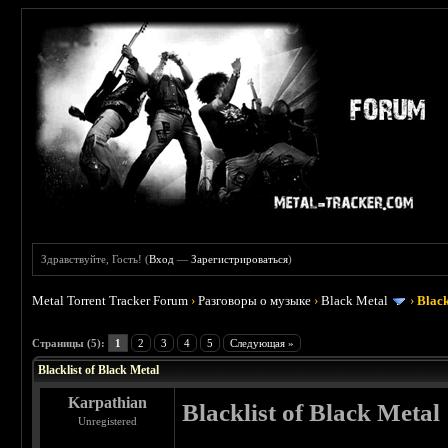
Здравствуйте, Гость! (
Вход
—
Зарегистрироваться
)
Metal Torrent Tracker Forum
›
Разговоры о музыке
›
Black Metal
›
Black
 3.8
Страницы (5):
1
2
3
4
5
Следующая »
Blacklist of Black Metal
Karpathian
Blacklist of Black Metal
Unregistered