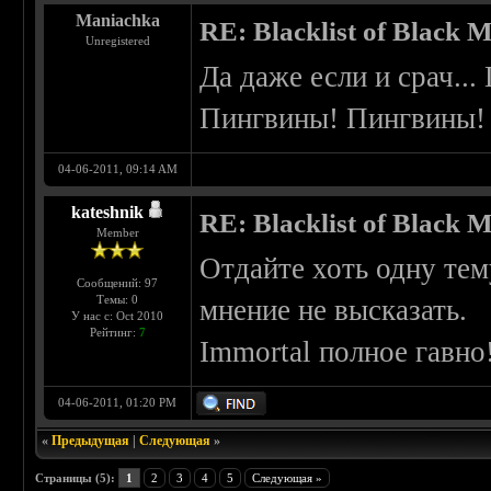
Maniachka
RE: Blacklist of Black M
Unregistered
Да даже если и срач...
Пингвины! Пингвины!
04-06-2011, 09:14 AM
kateshnik
RE: Blacklist of Black M
Member
Отдайте хоть одну тему
Сообщений: 97
Темы: 0
мнение не высказать.
У нас с: Oct 2010
Рейтинг:
7
Immortal полное гавно
04-06-2011, 01:20 PM
«
Предыдущая
|
Следующая
»
Страницы (5):
1
2
3
4
5
Следующая »