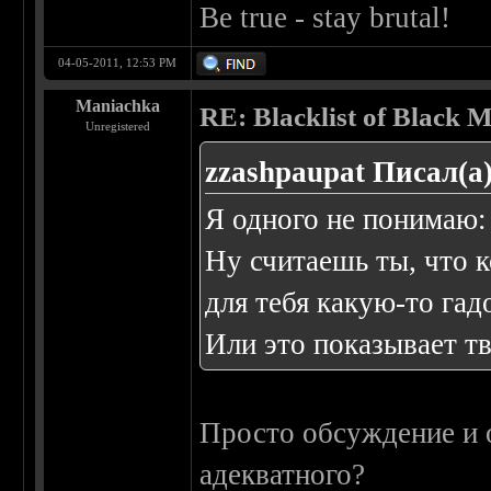
Be true - stay brutal!
04-05-2011, 12:53 PM
Maniachka
RE: Blacklist of Black M
Unregistered
zzashpaupat Писал(а)
Я одного не понимаю: 
Ну считаешь ты, что к
для тебя какую-то гад
Или это показывает т
Просто обсуждение и 
адекватного?