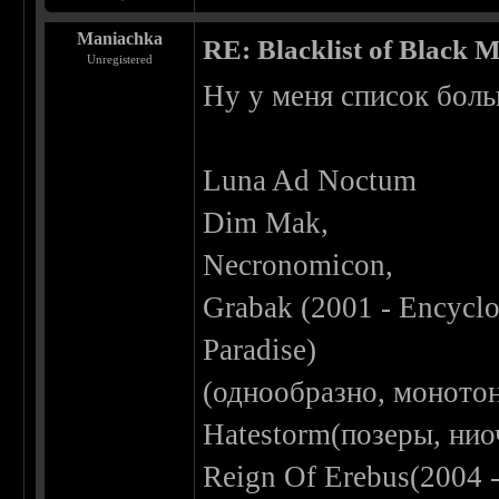
Maniachka
RE: Blacklist of Black M
Unregistered
Ну у меня список бол
Luna Ad Noctum
Dim Mak,
Necronomicon,
Grabak (2001 - Encyclo
Paradise)
(однообразно, моното
Hatestorm(позеры, нио
Reign Of Erebus(2004 -