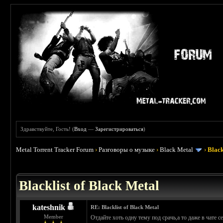
Здравствуйте, Гость! (
Вход
—
Зарегистрироваться
)
Metal Torrent Tracker Forum
›
Разговоры о музыке
›
Black Metal
›
Black
 3.8
Blacklist of Black Metal
kateshnik
RE: Blacklist of Black Metal
Member
Отдайте хоть одну тему под срачь,а то даже в чате с