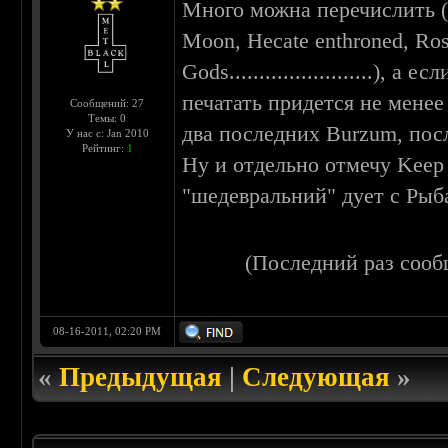
Много можна перечислить (A
Moon, Hecate enthroned, Ros
Gods........................)
печатать придется не менее
Сообщений: 27
Темы: 0
два последних Burzum, последни
У нас с: Jan 2010
Рейтинг:
1
Ну и отдельно отмечу Keep 
"шедевральний" дует с Рыб
(Последний раз сооб
08-16-2011, 02:20 PM
«
Предыдущая
|
Следующая
»