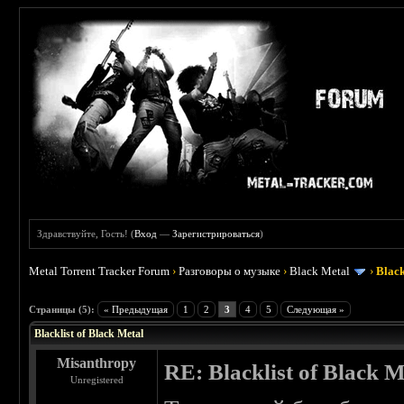
Здравствуйте, Гость! (
Вход
—
Зарегистрироваться
)
Metal Torrent Tracker Forum
›
Разговоры о музыке
›
Black Metal
›
Black
 3.8
Страницы (5):
« Предыдущая
1
2
3
4
5
Следующая »
Blacklist of Black Metal
Misanthropy
RE: Blacklist of Black M
Unregistered