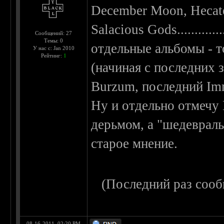
December Moon, Hecate
Salacious Gods...........
Сообщений: 27
Темы: 0
отдельные альбомы - т
У нас с: Jan 2010
Рейтинг:
1
(начиная с последних 
Burzum, последний Immortal
Ну и отдельно отмечу 
дерьмом, а "шедевраль
старое мнение.
(Последний раз сооб
08-16-2011, 02:20 PM