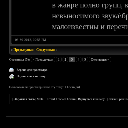
в жанре полно групп, 
невыносимого звука\бр
малоизвестны и перечи
03-30-2012, 09:55 PM
«
Предыдущая
|
Следующая
»
Страницы (5):
« Предыдущая
1
2
3
4
5
Следующая »
Версия для просмотра
Подписаться на тему
Пользователи просматривают эту тему: 1 Гость(ей)
|
Обратная связь
|
Metal Torrent Tracker Forum
|
Вернуться к началу
|
|
Лёгкий режи