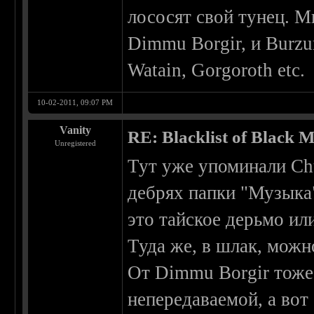
лососят свой тунец. М
Dimmu Borgir, и Burzu
Watain, Gorgoroth etc.
10-02-2011, 09:07 PM
Vanity
RE: Blacklist of Black M
Unregistered
Тут уже упоминали Cht
дебрях папки "Музыка"
это тайское дерьмо или
Туда же, в шлак, можн
От Dimmu Borgir тоже 
непередаваемой, а вот