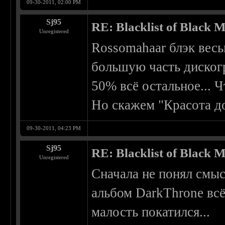
09-30-2011, 02:00 PM
Sj95
RE: Blacklist of Black M
Unregistered
Rossomahaar блэк весь
большую часть дискогр
50% всё остальное... Ч
Но скажем "Красота д
09-30-2011, 04:23 PM
Sj95
RE: Blacklist of Black M
Unregistered
Сначала не понял смыс
альбом DarkThrone всё 
малость покатился...