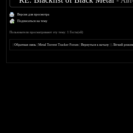
RE: Blacklist of Black Metal
- Ав
Версия для просмотра
Подписаться на тему
Пользователи просматривают эту тему: 1 Гость(ей)
|
Обратная связь
|
Metal Torrent Tracker Forum
|
Вернуться к началу
|
|
Лёгкий режи