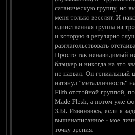
сатаническую группу, но вы
меня только веселят. И нак
единственная группа из тро
и которую я регулярно слу
разглагольствовать отстаи
Просто так ненавидимый н
блэцкер и никогда на это з
не назвал. Он гениальный 
натянул "металличность" на
Filth отстойной группой, по
Made Flesh, а потом уже ф
З.Ы. Извиняюсь, если я заде
вышенаписанное - мое личн
точку зрения.