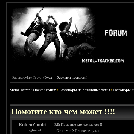
Здравствуйте, Гость! (
Вход
—
Зарегистрироваться
)
Metal Torrent Tracker Forum
›
Разговоры на различные темы
›
Разговоры 
 0
Помогите кто чем может !!!!
RottenZombi
RE: Помогите кто чем может !!!!
Unregistered
>Огорчу, в ХП тоже не нужно.