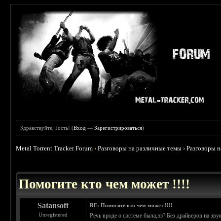
Здравствуйте, Гость! (
Вход
—
Зарегистрироваться
)
Metal Torrent Tracker Forum
›
Разговоры на различные темы
›
Разговоры 
 0
Помогите кто чем может !!!!
Satansoft
RE: Помогите кто чем может !!!!
Unregistered
Речь вроде о системе была,нэ? Без драйверов на зв