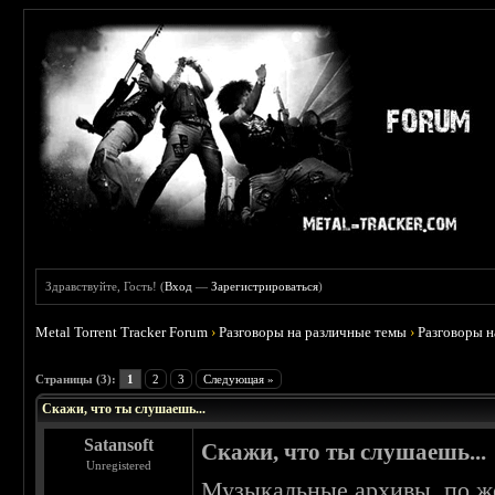
Здравствуйте, Гость! (
Вход
—
Зарегистрироваться
)
Metal Torrent Tracker Forum
›
Разговоры на различные темы
›
Разговоры 
 0
Страницы (3):
1
2
3
Следующая »
Скажи, что ты слушаешь...
Satansoft
Скажи, что ты слушаешь...
Unregistered
Музыкальные архивы, по же