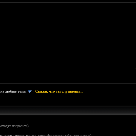
 на любые темы
›
Скажи, что ты слушаешь...
доходят поправить)
музыки слушать начала, скоро фонотека разбавится знатно)