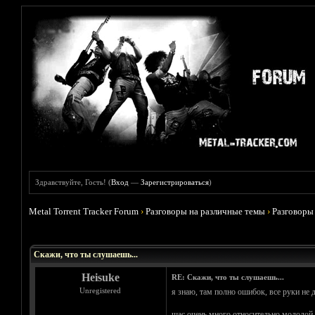
Здравствуйте, Гость! (
Вход
—
Зарегистрироваться
)
Metal Torrent Tracker Forum
›
Разговоры на различные темы
›
Разговоры
Голосов: 0 - Средняя оценка: 0
1
2
3
4
5
Скажи, что ты слушаешь...
Heisuke
RE: Скажи, что ты слушаешь...
Unregistered
я знаю, там полно ошибок, все руки не 
щас очень много относительно молодой 