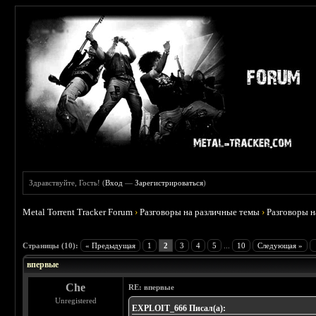
Здравствуйте, Гость! (
Вход
—
Зарегистрироваться
)
Metal Torrent Tracker Forum
›
Разговоры на различные темы
›
Разговоры 
 0
Страницы (10):
« Предыдущая
1
2
3
4
5
...
10
Следующая »
впервые
Che
RE: впервые
Unregistered
EXPLOIT_666 Писал(а):