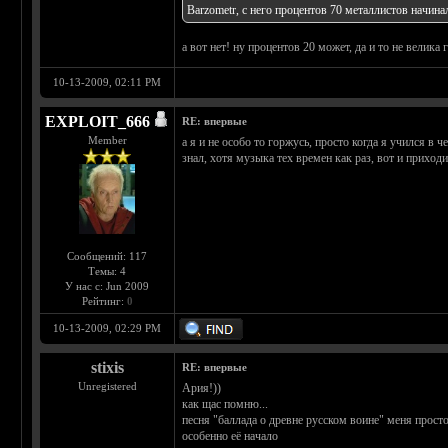
Barzometr, с него процентов 70 металлистов начинал
а вот нет! ну процентов 20 может, да и то не велика
10-13-2009, 02:11 PM
EXPLOIT_666
RE: впервые
Member
а я и не особо то горжусь, просто когда я учился в ч
знал, хотя музыка тех времен как раз, вот и прихо
Сообщений: 117
Темы: 4
У нас с: Jun 2009
Рейтинг:
0
10-13-2009, 02:29 PM
stixis
RE: впервые
Unregistered
Ария!))
как щас помню...
песня "баллада о древне русском воине" меня просто
особенно её начало