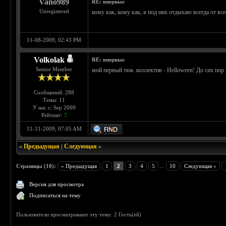
Vano989
RE: впервые
Unregistered
кому как, кому как, я под них отдыхаю всегда от все
11-08-2009, 02:43 PM
Volkolak
RE: впервые
Senior Member
мой первый тяж. коллектив - Helloween! До сих пор 
Сообщений: 288
Темы: 11
У нас с: Sep 2009
Рейтинг:
7
11-11-2009, 07:05 AM
«
Предыдущая
|
Следующая
»
Страницы (10):
« Предыдущая
1
2
3
4
5
...
10
Следующая »
Версия для просмотра
Подписаться на тему
Пользователи просматривают эту тему: 2 Гость(ей)