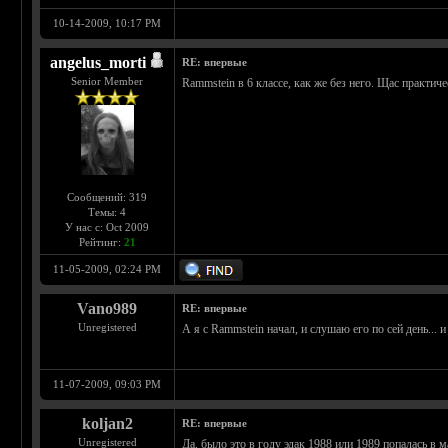
10-14-2009, 10:17 PM
angelus_morti
RE: впервые
Senior Member
Rammstein в 6 классе, как же без него. Щас практич
Сообщений: 319
Темы: 4
У нас с: Oct 2009
Рейтинг:
21
11-05-2009, 02:24 PM
Vano989
RE: впервые
Unregistered
А я с Rammstein начал, и слушаю его по сей день... 
11-07-2009, 09:03 PM
koljan2
RE: впервые
Unregistered
Да, было это в году эдак 1988 или 1989 попалась в м