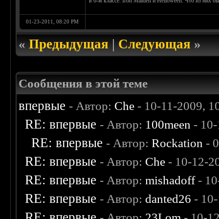
в 6-м классе. Iron Maiden и Helloween. Что из них 
01-23-2011, 08:20 PM
«
Предыдущая
|
Следующая
»
Сообщения в этой теме
впервые
- Автор:
Che
- 10-11-2009, 1
RE: впервые
- Автор:
100meen
- 10
RE: впервые
- Автор:
Rockation
- 
RE: впервые
- Автор:
Che
- 10-12-2
RE: впервые
- Автор:
mishadoff
- 10
RE: впервые
- Автор:
danted26
- 10
RE: впервые
- Автор:
23Lom
- 10-1