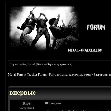
Здравствуйте, Гость! (
Вход
—
Зарегистрироваться
)
Metal Torrent Tracker Forum
›
Разговоры на различные темы
›
Разговоры 
 0
впервые
RiSe
RE: впервые
Unregistered