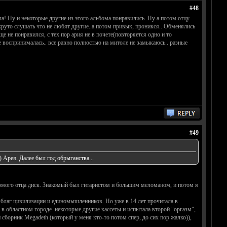
#48
а! Ну и некоторые другие из этого альбома понравились..Ну а потом отцу
то круто слушать что не любят другие..а потом привык, проникся.. Обменялись
е не понравился, с тех пор ария не в почете(повторяется одно и то
не воспринималась.. все равно полностью на митоле не замыкаюсь.. разные
#49
 Арея. Далее был год обрыганства...
комого отца диск. Знакомый был гитаристом и большим меломаном, и потом я
х благ цивилизации и единомышленников. Но уже в 14 лет прочитала в
в областном городе некоторые другие кассеты и испытала второй "оргазм",
 сборник Megadeth (который у меня кто-то потом спер, до сих пор жалко)),