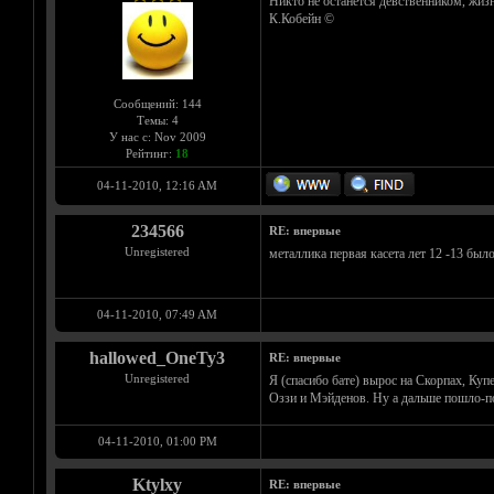
Никто не останется девственником, жизн
К.Кобейн ©
Сообщений: 144
Темы: 4
У нас с: Nov 2009
Рейтинг:
18
04-11-2010, 12:16 AM
234566
RE: впервые
Unregistered
металлика первая касета лет 12 -13 был
04-11-2010, 07:49 AM
hallowed_OneTy3
RE: впервые
Unregistered
Я (спасибо бате) вырос на Скорпах, Куп
Оззи и Мэйденов. Ну а дальше пошло-п
04-11-2010, 01:00 PM
Ktylxy
RE: впервые