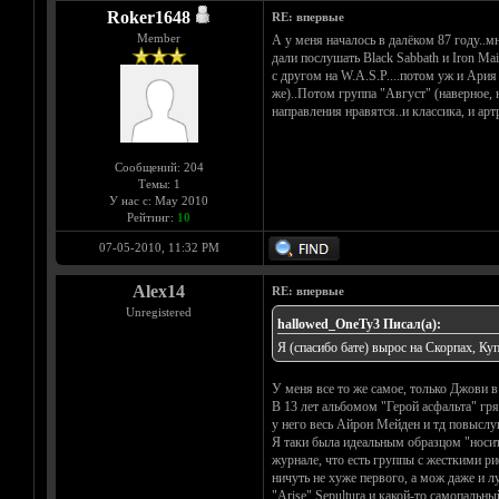
Roker1648
RE: впервые
Member
А у меня началось в далёком 87 году..м
дали послушать Black Sabbath и Iron Mai
с другом на W.A.S.P....потом уж и Ария 
же)..Потом группа "Август" (наверное, н
направления нравятся..и классика, и арт
Сообщений: 204
Темы: 1
У нас с: May 2010
Рейтинг:
10
07-05-2010, 11:32 PM
Alex14
RE: впервые
Unregistered
hallowed_OneTy3 Писал(а):
Я (спасибо бате) вырос на Скорпах, Ку
У меня все то же самое, только Джови в
В 13 лет альбомом "Герой асфальта" гр
у него весь Айрон Мейден и тд повыслуш
Я таки была идеальным образцом "носите
журнале, что есть группы с жесткими р
ничуть не хуже первого, а мож даже и л
"Arise" Sepultura и какой-то самопальны