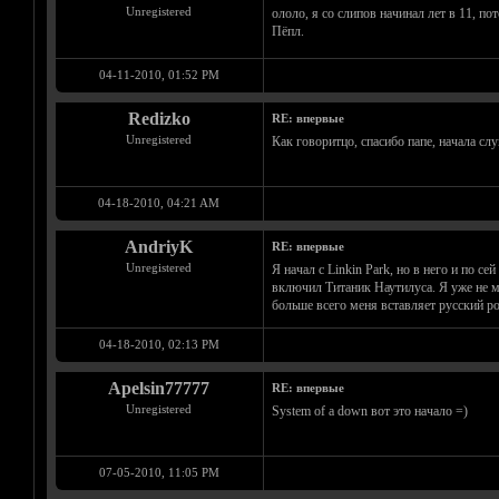
Unregistered
ололо, я со слипов начинал лет в 11, по
Пёпл.
04-11-2010, 01:52 PM
Redizko
RE: впервые
Unregistered
Как говоритцо, спасибо папе, начала слу
04-18-2010, 04:21 AM
AndriyK
RE: впервые
Unregistered
Я начал с Linkin Park, но в него и по с
включил Титаник Наутилуса. Я уже не мо
больше всего меня вставляет русский р
04-18-2010, 02:13 PM
Apelsin77777
RE: впервые
Unregistered
System of a down вот это начало =)
07-05-2010, 11:05 PM