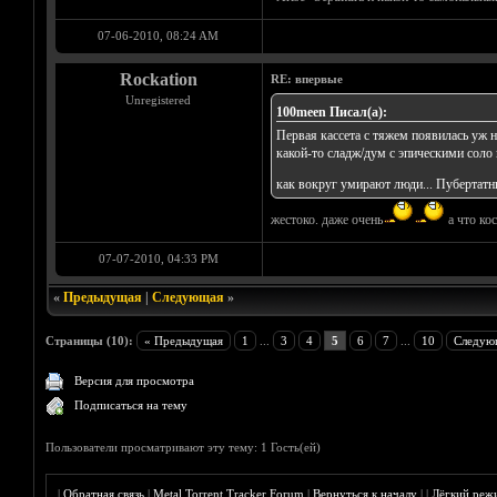
07-06-2010, 08:24 AM
Rockation
RE: впервые
Unregistered
100meen Писал(а):
Первая кассета с тяжем появилась уж н
какой-то сладж/дум с эпическими соло 
как вокруг умирают люди... Пубертатн
жестоко. даже очень
а что кос
07-07-2010, 04:33 PM
«
Предыдущая
|
Следующая
»
Страницы (10):
« Предыдущая
1
...
3
4
5
6
7
...
10
Следую
Версия для просмотра
Подписаться на тему
Пользователи просматривают эту тему: 1 Гость(ей)
|
Обратная связь
|
Metal Torrent Tracker Forum
|
Вернуться к началу
|
|
Лёгкий реж