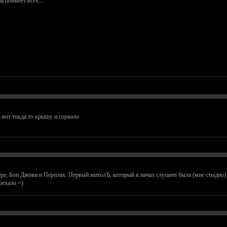
ь поимеет всех...
о вот токда то крышу и сорвало
ере, Бон Джови и Перплах. Первый митолЪ, который я начал слушать была (мне стыдно) 
оехало =)