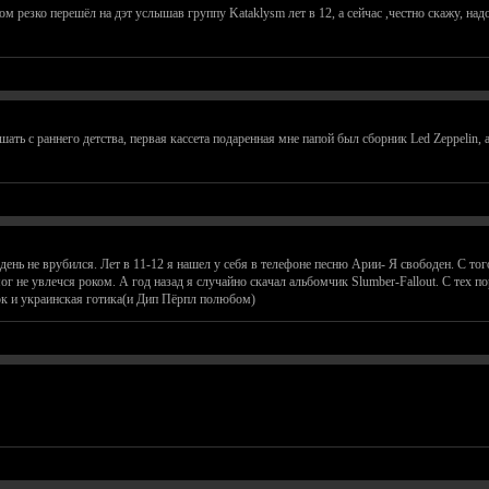
том резко перешёл на дэт услышав группу Kataklysm лет в 12, а сейчас ,честно скажу, н
шать с раннего детства, первая кассета подаренная мне папой был сборник Led Zeppelin, 
ей день не врубился. Лет в 11-12 я нашел у себя в телефоне песню Арии- Я свободен. С т
г не увлечся роком. А год назад я случайно скачал альбомчик Slumber-Fallout. С тех п
ок и украинская готика(и Дип Пёрпл полюбом)