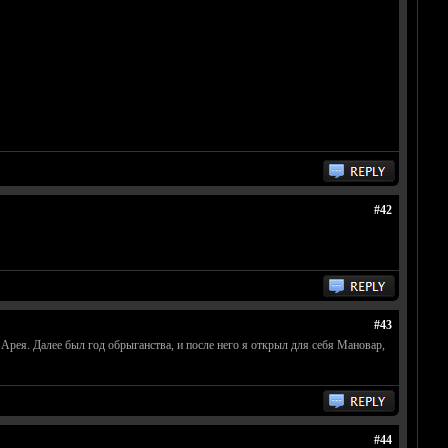
#42
#43
Арея. Далее был год обрыганства, и после него я открыл для себя Мановар,
#44