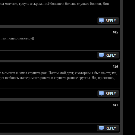
адоел мне тяж, гроуль и скрим...всё больше и больше слушаю Битлов, Дип
#45
а там пошло поехало)))
#46
ого момента я начал слушать рок. Потом мой друг, с которым я был на отдыхе,
ор я не боюсь экспериментировать и слушать разные группы. Но, признаюсь,
#47