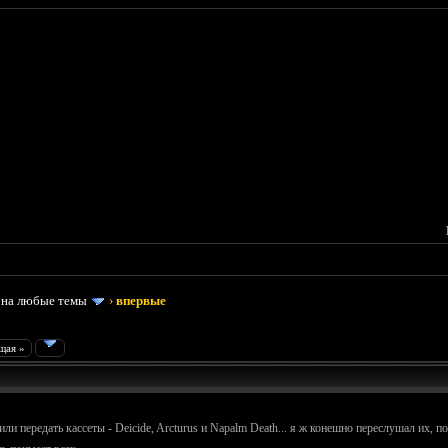
 на любые темы
›
впервые
щая »
ли передать кассеты - Deicide, Arcturus и Napalm Death... я ж конешно переслушал их, п