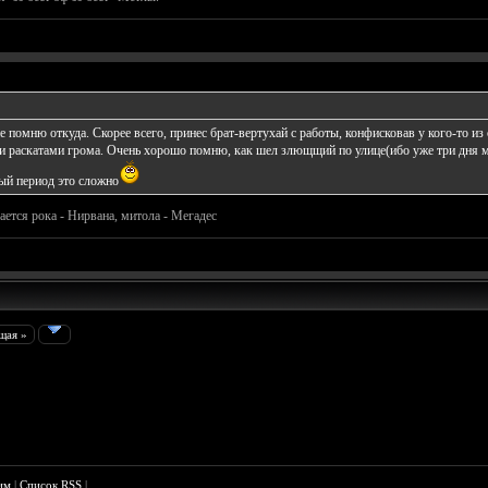
е помню откуда. Скорее всего, принес брат-вертухай с работы, конфисковав у кого-то и
и раскатами грома. Очень хорошо помню, как шел злющщий по улице(ибо уже три дня мне
ый период это сложно
ается рока - Нирвана, митола - Мегадес
щая »
им
|
Список RSS
|