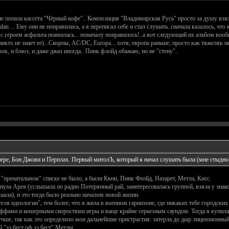
не попала кассета "Чёрный кофе".. Композиция "Владимирская Русь" просто за душу взял
dan ... Ему они не понравились, а я переписал себе и стал слушать..сначала казалось, ч
с героем асфальта появилась... поначалу понравилось!..а вот следующий их альбом вообщ
икто не знает ее)...Скорпы, AC/DC, Europa... хотя, европа раньше, просто как тяжеляк 
рок, и блюз, и даже джаз иногда.. Пинк флойд обажаю, но не "стену"..
пере, Бон Джови и Перплах. Первый митолЪ, который я начал слушать была (мне стыдно)
 "пренатальном" списке не было, а были Квин, Пинк Флойд, Назарет, Метла, Кисс.
янула Арея (услышала по радио Потерянный рай, заинтересовалась группой, взяла у зна
ала), и это тогда было реально началом новой жизни.
ля идеологии", тем более, что я жила в военном гарнизоне, где никаких тебе городски
иффами и кошерными скоростями игры и ваще крайне серьезным саундом. Тогда я купила 
учше, так как это определило мои дальнейшие пристрастия: затерла до дыр лицензионный
й "зэ бест оф зэ бест" Метлы.