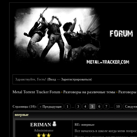
Здравствуйте, Гость! (
Вход
—
Зарегистрироваться
)
Metal Torrent Tracker Forum
›
Разговоры на различные темы
›
Разговоры
Голосов: 0 - Средняя оценка: 0
1
2
3
4
5
Страницы (10):
« Предыдущая
1
...
3
4
5
6
7
...
10
Следую
впервые
ERIMAN
RE: впервые
Administrator
Все началось в школе когда меня попроси