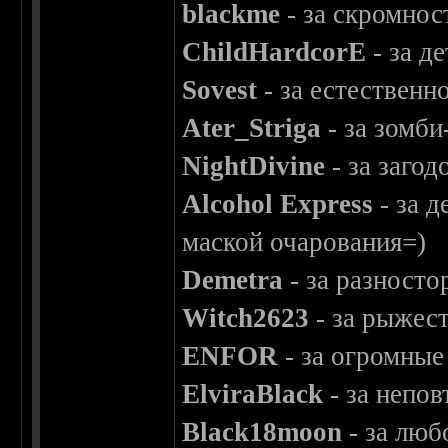
blackme
- за скромнос
ChildHardcorE
- за д
Sovest
- за естественн
Ater_Striga
- за зомби
NightDivine
- за загод
Alcohol Express
- за 
маской очарования=)
Demetra
- за разносто
Witch2623
- за рыжест
ENFOR
- за огромные
ElviraBlack
- за непо
Black18moon
- за люб