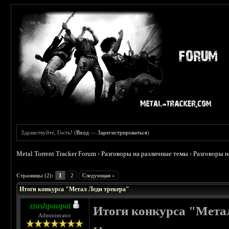
Здравствуйте, Гость! (
Вход
—
Зарегистрироваться
)
Metal Torrent Tracker Forum
›
Разговоры на различные темы
›
Разговоры 
 5
Страницы (2):
1
2
Следующая »
Итоги конкурса "Метал Леди трекера"
zzashpaupat
Итоги конкурса "Мета
Administrator