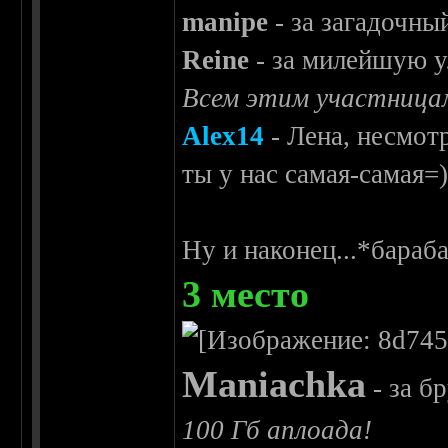
manipe
- за загадочны
Reine
- за милейшую у
Всем этим участницам
Alex14
- Лена, несмотр
ты у нас самая-самая=
Ну и наконец...*бараб
3 место
Maniachka
- за б
100 Гб аплоада!