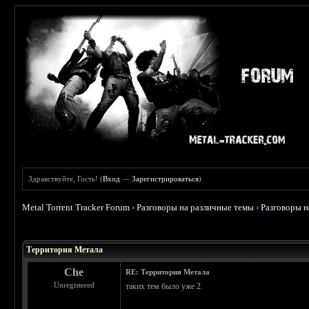
Здравствуйте, Гость! (
Вход
—
Зарегистрироваться
)
Metal Torrent Tracker Forum
›
Разговоры на различные темы
›
Разговоры 
Территория Метала
Che
RE: Территория Метала
Unregistered
таких тем было уже 2.