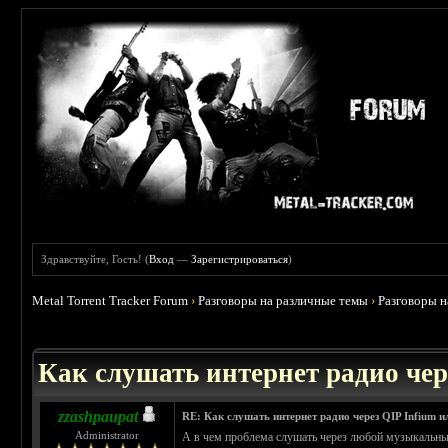
Здравствуйте, Гость! (
Вход
—
Зарегистрироваться
)
Metal Torrent Tracker Forum
›
Разговоры на различные темы
›
Разговоры 
 0
Как слушать интернет радио чер
zzashpaupat
RE: Как слушать интернет радио через QIP Infium и
Administrator
А в чем проблема слушать через любой музыкальны