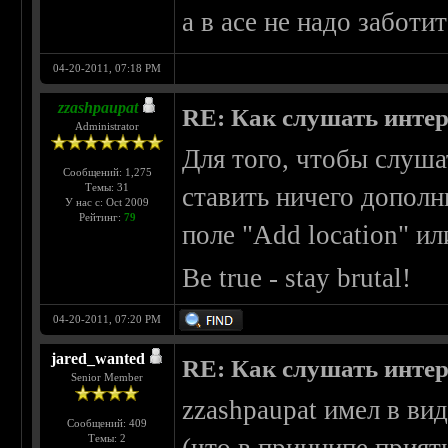
а в асе не надо заботи
04-20-2011, 07:18 PM
zzashpaupat
RE: Как слушать интер
Administrator
Для того, чтобы слуша
Сообщений: 1,275
Темы: 31
ставить ничего дополн
У нас с: Oct 2009
Рейтинг:
79
поле "Add location" и
Be true - stay brutal!
04-20-2011, 07:20 PM
jared_wanted
RE: Как слушать интер
Senior Member
zzashpaupat имел в ви
Сообщений: 409
Темы: 2