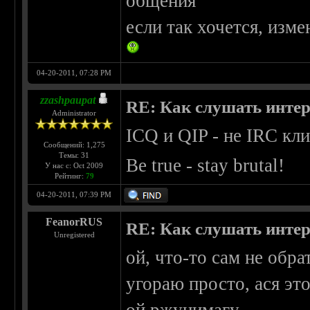
общения
если так хочется, изм
04-20-2011, 07:28 PM
zzashpaupat
RE: Как слушать интер
Administrator
ICQ и QIP - не IRC кли
Сообщений: 1,275
Темы: 31
Be true - stay brutal!
У нас с: Oct 2009
Рейтинг:
79
04-20-2011, 07:39 PM
FeanorRUS
RE: Как слушать интер
Unregistered
ой, что-то сам не обра
угораю просто, ася эт