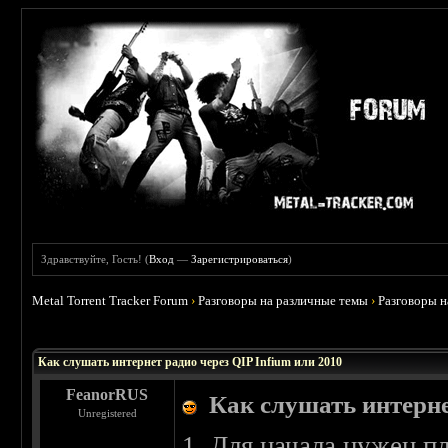
Здравствуйте, Гость! (
Вход
—
Зарегистрироваться
)
Metal Torrent Tracker Forum
›
Разговоры на различные темы
›
Разговоры 
 0
Как слушать интернет радио через QIP Infium или 2010
FeanorRUS
Как слушать интерне
Unregistered
1. Для начала нужен п