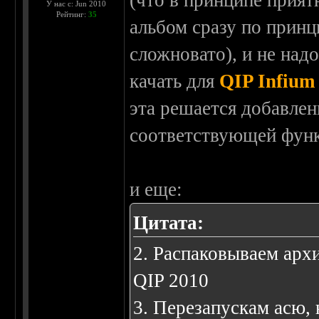
(что в принципе прият
У нас с: Jun 2010
Рейтинг:
35
альбом сразу по принц
сложновато), и не над
качать для
QIP Infium
эта решается добавле
соответствующей фун
и еще:
Цитата:
2. Распаковываем архи
QIP 2010
3. Перезапускам асю, 