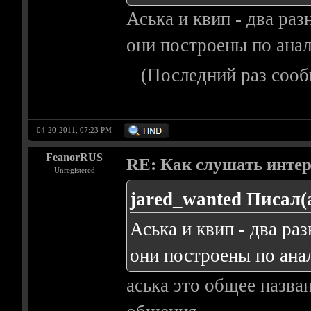
Аська и квип - два ра
они построены по ана
(Последний раз сооб
04-20-2011, 07:23 PM
FeanorRUS
RE: Как слушать интер
Unregistered
jared_wanted Писал(
Аська и квип - два ра
они построены по ана
аська это общее назва