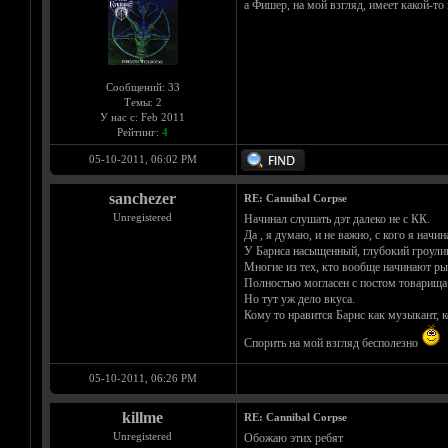
а Фишер, на мой взгляд, имеет какой-то 
Сообщений: 33
Темы: 2
У нас с: Feb 2011
Рейтинг:
4
05-10-2011, 06:02 PM
sanchezer
RE: Cannibal Corpse
Unregistered
Начинал слушать дэт далеко не с КК.
Да , я думаю, и не важно, с кого я начин
У Барнса насыщенный, глубокий гроулин
Многие из тех, кто вообще начинают ры
Полностью могласен с постом товарища 
Но тут уж дело вкуса.
Кому то нравится Барнс как музыкант, к
Спорить на мой взгляд бесполезно
05-10-2011, 06:26 PM
killme
RE: Cannibal Corpse
Unregistered
Обожаю этих ребят