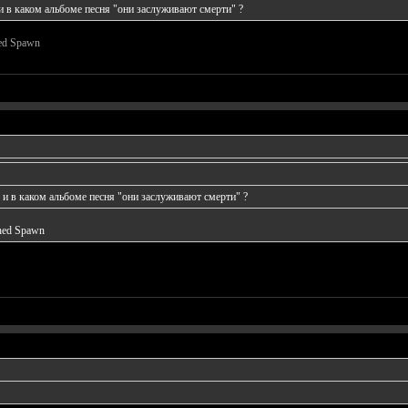
 и в каком альбоме песня "они заслуживают смерти" ?
hed Spawn
м и в каком альбоме песня "они заслуживают смерти" ?
hed Spawn