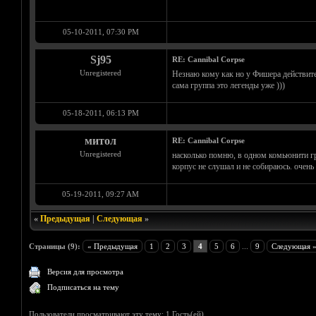
05-10-2011, 07:30 PM
Sj95
RE: Cannibal Corpse
Unregistered
Незнаю кому как но у Фишера действител
сама группа это легенды уже )))
05-18-2011, 06:13 PM
митол
RE: Cannibal Corpse
Unregistered
насколько помню, в одном комьюнити гро
корпус не слушал и не собираюсь. очен
05-19-2011, 09:27 AM
«
Предыдущая
|
Следующая
»
Страницы (9):
« Предыдущая
1
2
3
4
5
6
...
9
Следующая 
Версия для просмотра
Подписаться на тему
Пользователи просматривают эту тему: 1 Гость(ей)