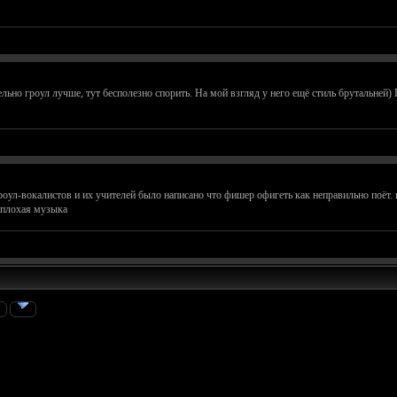
ьно гроул лучше, тут бесполезно спорить. На мой взгляд у него ещё стиль брутальней)
ул-вокалистов и их учителей было написано что фишер офигеть как неправильно поёт. по
ь плохая музыка
»