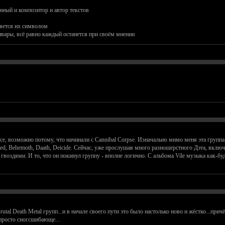
нный и композитор и автор текстов
ляется их символом
ивары, всё равно каждый останется при своём мнении
нсе, возможно потому, что начинали с Cannibal Corpse. Изначально мимо меня эта гру
tated, Behemoth, Daath, Deicide. Сейчас, уже прослушав много разношерстного Дэта, вклю
воздями. И то, что он покинул группу - вполне логично. С альбома Vile музыка как-буд
Brutal Death Metal групп...и в начале своего пути это было настолько ново и жёстко...пр
 просто сногсшибающе...