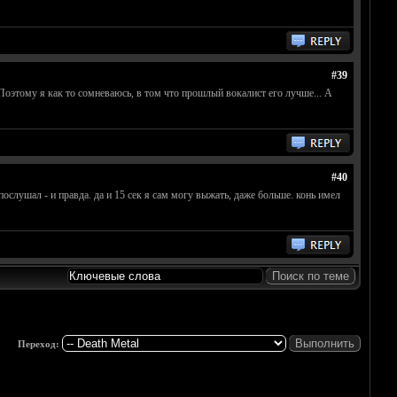
#39
 Поэтому я как то сомневаюсь, в том что прошлый вокалист его лучше... А
#40
слушал - и правда. да и 15 сек я сам могу выжать, даже больше. конь имел
Переход: