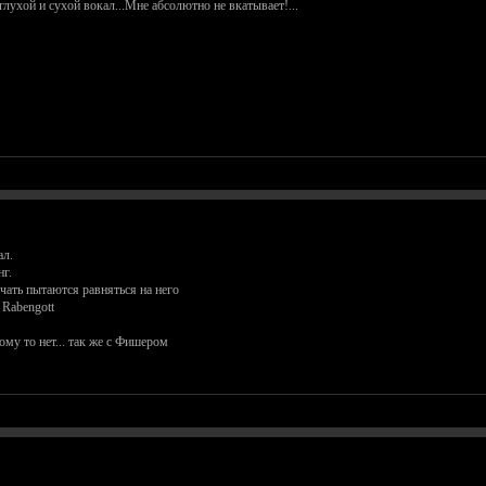
глухой и сухой вокал...Мне абсолютно не вкатывает!...
ал.
г.
чать пытаются равняться на него
Rabengott
ому то нет... так же с Фишером