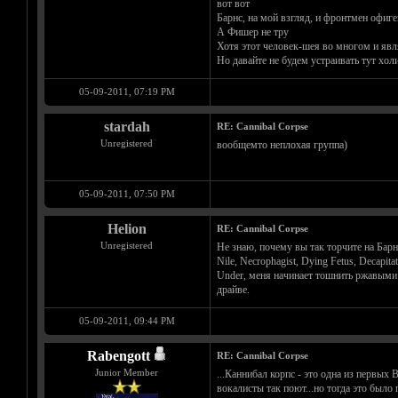
вот вот
Барнс, на мой взгляд, и фронтмен офиге
А Фишер не тру
Хотя этот человек-шея во многом и яв
Но давайте не будем устраивать тут хол
05-09-2011, 07:19 PM
stardah
RE: Cannibal Corpse
Unregistered
вообщемто неплохая группа)
05-09-2011, 07:50 PM
Helion
RE: Cannibal Corpse
Unregistered
Не знаю, почему вы так торчите на Бар
Nile, Necrophagist, Dying Fetus, Decapi
Under, меня начинает тошнить ржавыми г
драйве.
05-09-2011, 09:44 PM
Rabengott
RE: Cannibal Corpse
Junior Member
...Каннибал корпс - это одна из первых 
вокалисты так поют...но тогда это было