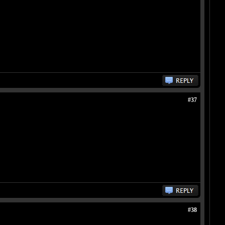
#37
#38