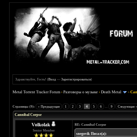
Здравствуйте, Гость! (
Вход
—
Зарегистрироваться
)
Metal Torrent Tracker Forum
›
Разговоры о музыке
›
Death Metal
›
Can
Голосов: 6 - Средняя оценка: 3.17
1
2
3
4
5
Страницы (9):
« Предыдущая
1
2
3
4
5
6
...
9
Следующая 
Cannibal Corpse
Volkolak
RE: Cannibal Corpse
Senior Member
snegovik Писал(а):