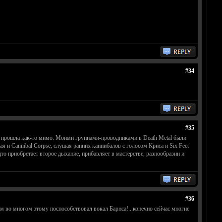
#34
#35
ппа прошла как-то мимо. Моими группами-проводниками в Death Metal были
чая и Cannibal Corpse, слушая ранних каннибалов с голосом Криса и Six Feet
то приобретает второе дыхание, прибавляет в мастерстве, разнообразии и
#36
ичём во многом этому поспособствовал вокал Барнса!...конечно сейчас многие