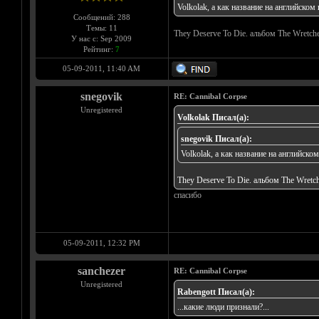
Volkolak, а как название на английском
Сообщений: 288
Темы: 11
They Deserve To Die. альбом The Wretc
У нас с: Sep 2009
Рейтинг:
7
05-09-2011, 11:40 AM
snegovik
RE: Cannibal Corpse
Unregistered
Volkolak Писал(а):
snegovik Писал(а):
Volkolak, а как название на английско
They Deserve To Die. альбом The Wretc
спасибо
05-09-2011, 12:32 PM
sanchezer
RE: Cannibal Corpse
Unregistered
Rabengott Писал(а):
...какие люди признали?...