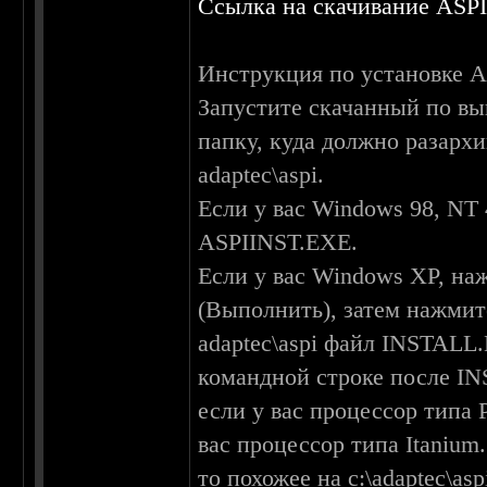
Ссылка на скачивание ASP
Инструкция по установке A
Запустите скачанный по в
папку, куда должно разарх
adaptec\aspi.
Если у вас Windows 98, NT 
ASPIINST.EXE.
Если у вас Windows XP, на
(Выполнить), затем нажмит
adaptec\aspi файл INSTALL
командной строке после I
если у вас процессор типа Pe
вас процессор типа Itanium
то похожее на c:\adaptec\aspi