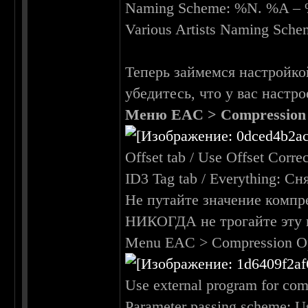
Naming Scheme: %N. %A –
Various Artists Naming Sc
Теперь займемся настройкой
убедитесь, что у вас настр
Mеню EAC > Compression Op
Offset tab / Use Offset Corr
ID3 Tag tab / Everything: Сн
Не путайте значение компр
НИКОГДА не трогайте эту 
Menu EAC > Compression Opt
Use external program for co
Parameter passing scheme: U