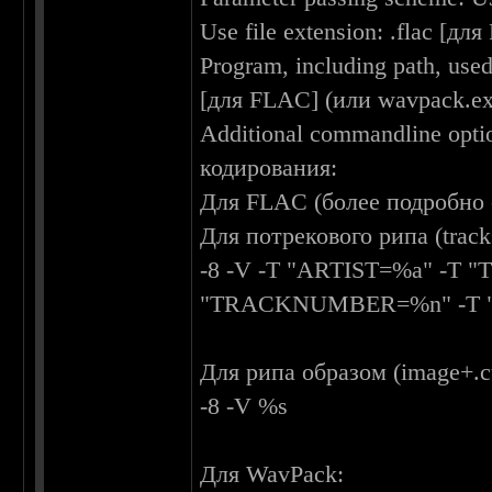
Use file extension: .flac [д
Program, including path, use
[для FLAC] (или wavpack.ex
Additional commandline opt
кодирования:
Для FLAC (более подробно 
Для потрекового рипа (track
-8 -V -T "ARTIST=%a" -T 
"TRACKNUMBER=%n" -T 
Для рипа образом (image+.c
-8 -V %s
Для WavPack: