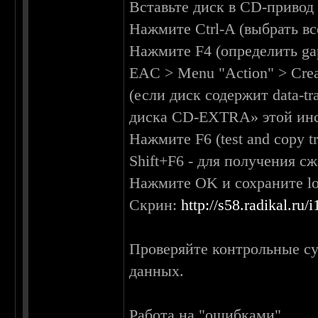
Вставьте диск в CD-привод
Нажмите Ctrl-A (выбрать вс
Нажмите F4 (определить ga
EAC > Menu "Action" > Сrea
(если диск содержит data-t
диска CD-EXTRA» этой ин
Нажмите F6 (test and copy t
Shift+F6 - для получения 
Нажмите OK и сохраните l
Скрин:
http://s58.radikal.ru
Проверяйте контрольные с
данных.
Работа на "ошибками"