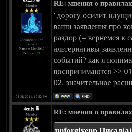
0х255
RE: мнения о правила
Member
"дорогу осилит идущий"
ваши заявления про ко
раздор (= вернемся к 
Сообщений: 186
Темы: 1
альтернативы заявлен
У нас с: Mar 2010
Рейтинг:
29
событий? как я поним
воспринимаются >> 01
02. значительное расш
04-28-2011, 12:52 PM
4enix
RE: мнения о правила
Member
unforgivenp Писал(а)