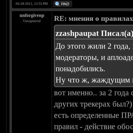
04-28-2011, 12:55 PM
unforgivenp
RE: мнения о правила
Unregistered
zzashpaupat Писал(а)
До этого жили 2 года,
модераторы, и аплоа
понадобились.
Ну что ж, жаждущим вл
вот именно.. за 2 года
других трекерах был?)
есть определенные ПР
правил - действие об