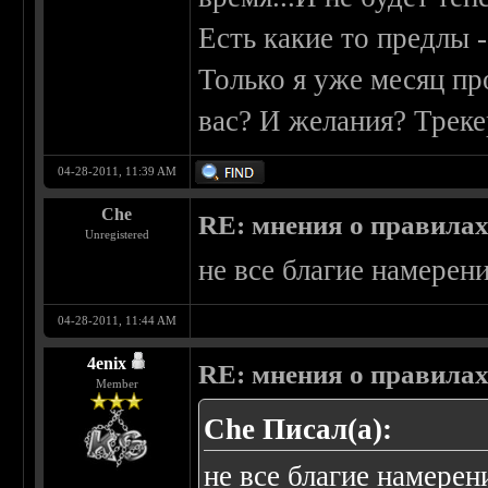
Есть какие то предлы -
Только я уже месяц пр
вас? И желания? Трек
04-28-2011, 11:39 AM
Che
RE: мнения о правила
Unregistered
не все благие намерен
04-28-2011, 11:44 AM
4enix
RE: мнения о правила
Member
Che Писал(а):
не все благие намерен