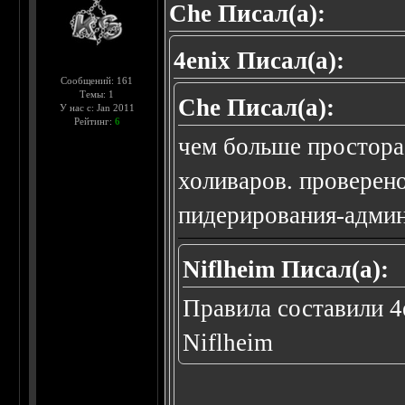
Che Писал(а):
4enix Писал(а):
Сообщений: 161
Темы: 1
Che Писал(а):
У нас с: Jan 2011
Рейтинг:
6
чем больше простора 
холиваров. проверен
пидерирования-админ
Niflheim Писал(а):
Правила составили 4
Niflheim