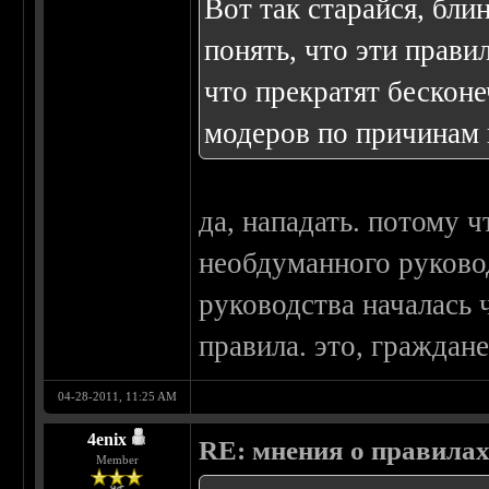
Вот так старайся, бли
понять, что эти прав
что прекратят бескон
модеров по причинам и
да, нападать. потому 
необдуманного руково
руководства началась 
правила. это, граждане
04-28-2011, 11:25 AM
4enix
RE: мнения о правила
Member