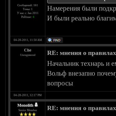
Сообщений: 161
Намерения были подкр
Темы: 1
У нас с: Jan 2011
И были реально благим
Рейтинг:
6
04-28-2011, 11:50 AM
Che
RE: мнения о правила
Unregistered
Начальник технарь и е
Вольф внезапно почем
вопросы
04-28-2011, 12:17 PM
Monolith
RE: мнения о правила
Senior Member