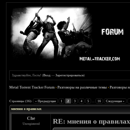
Здравствуйте, Гость! (
Вход
—
Зарегистрироваться
)
Metal Torrent Tracker Forum
›
Разговоры на различные темы
›
Разговоры 
 5
Страницы (16):
« Предыдущая
1
2
3
4
5
...
16
Следующая »
мнения о правилах
Che
RE: мнения о правила
Unregistered