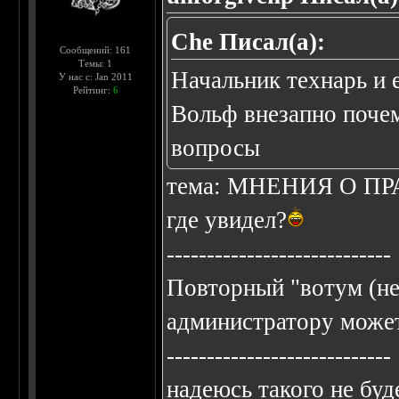
Che Писал(а):
Сообщений: 161
Темы: 1
Начальник технарь и 
У нас с: Jan 2011
Рейтинг:
6
Вольф внезапно почем
вопросы
тема: МНЕНИЯ О ПРА
где увидел?
----------------------------
Повторный "вотум (не
администратору может
----------------------------
надеюсь такого не буде