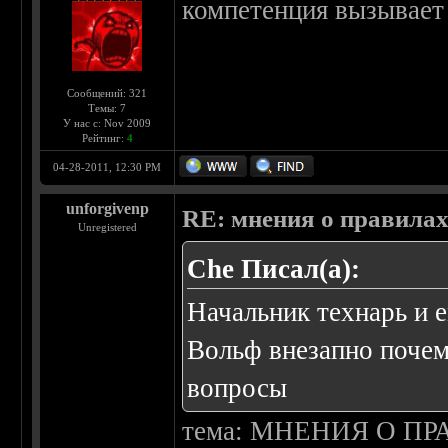
компетенция вызывает
Сообщений: 321
Темы: 7
У нас с: Nov 2009
Рейтинг:
4
04-28-2011, 12:30 PM
unforgivenp
RE: мнения о правила
Unregistered
Che Писал(а):
Начальник технарь и е
Вольф внезапно почем
вопросы
тема: МНЕНИЯ О ПРАВ