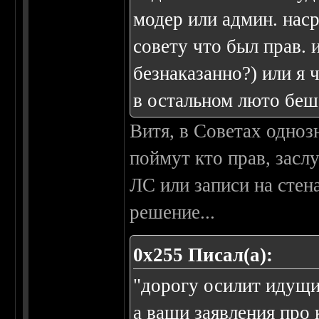
модер или админ. наср
совету что был прав. 
безнаказанно?) или я 
в остальном люто бе
Витя, в Советах одноз
поймут кто прав, засл
ЛС или записи на стен
решение...
0х255 Писал(а):
"дорогу осилит идущий
а ваши заявления про 