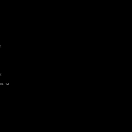
M
M
:04 PM