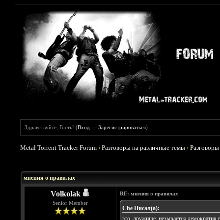
Здравствуйте, Гость! (
Вход
—
Зарегистрироваться
)
Metal Torrent Tracker Forum
›
Разговоры на различные темы
›
Разговоры
Голосов: 1 - Средняя оценка: 5
1
2
3
4
5
мнения о правилах
Volkolak
RE: мнения о правилах
Senior Member
Che Писал(а):
это, дружище, незывается демократия в