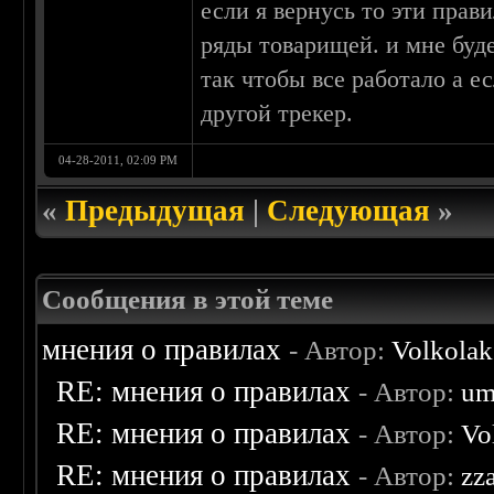
если я вернусь то эти пра
ряды товарищей. и мне будет
так чтобы все работало а е
другой трекер.
04-28-2011, 02:09 PM
«
Предыдущая
|
Следующая
»
Сообщения в этой теме
мнения о правилах
- Автор:
Volkolak
RE: мнения о правилах
- Автор:
um
RE: мнения о правилах
- Автор:
Vo
RE: мнения о правилах
- Автор:
zz