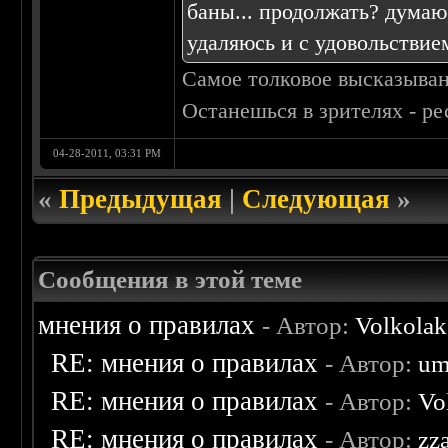
баны... продолжать? думаю,
удаляюсь и с удовольствие
Самое толковое высказыван
Останешься в зрителях - р
04-28-2011, 03:31 PM
«
Предыдущая
|
Следующая
»
Сообщения в этой теме
мнения о правилах
- Автор:
Volkolak
RE: мнения о правилах
- Автор:
um
RE: мнения о правилах
- Автор:
Vo
RE: мнения о правилах
- Автор:
zz