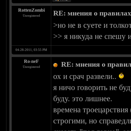
RottenZombi
RE: мнения о правила
Unregistered
>но не в суете и толко
>> я никуда не спешу 
04-28-2011, 03:55 PM
Ro-neF
RE: мнения о прави
Unregistered
ох и срач развели..
я ничо говорить не буд
буду. это лишнее.
времена троецарствия 
строгими, но справедл