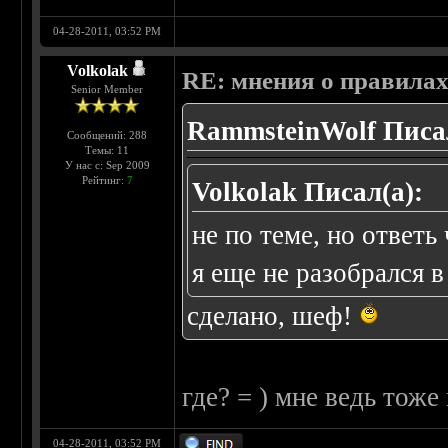
04-28-2011, 03:52 PM
Volkolak
RE: мнения о правила
Senior Member
RammsteinWolf Писал
Сообщений: 288
Темы: 11
У нас с: Sep 2009
Рейтинг:
7
Volkolak Писал(а):
не по теме, но ответ
я еще не разобрался в
сделано, шеф!
где? = ) мне ведь тоже
04-28-2011, 03:52 PM