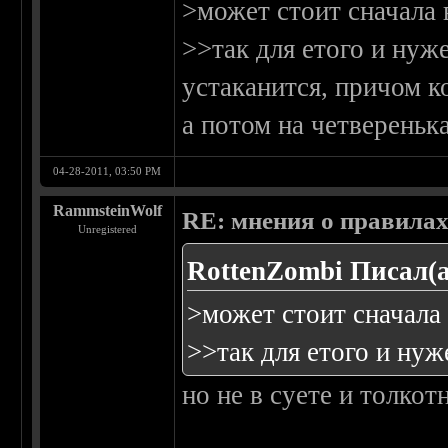
>может стоит сначала 
>>так для етого и нуже
устаканится, причом к
а потом на четвереньк
04-28-2011, 03:50 PM
RammsteinWolf
RE: мнения о правила
Unregistered
RottenZombi Писал(а
>может стоит сначала
>>так для етого и нуж
но не в суете и толкотн