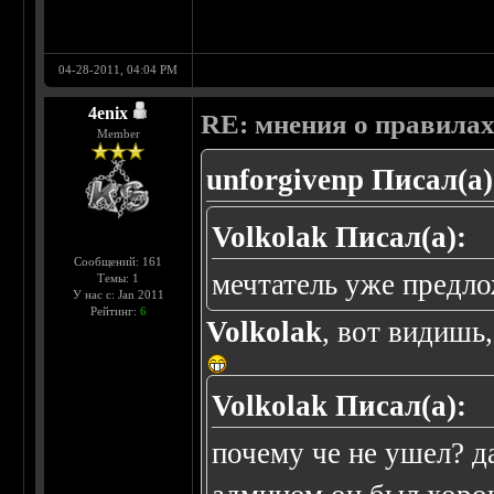
04-28-2011, 04:04 PM
4enix
RE: мнения о правила
Member
unforgivenp Писал(а)
Volkolak Писал(а):
Сообщений: 161
мечтатель уже предло
Темы: 1
У нас с: Jan 2011
Рейтинг:
6
Volkolak
, вот видишь
Volkolak Писал(а):
почему че не ушел? да