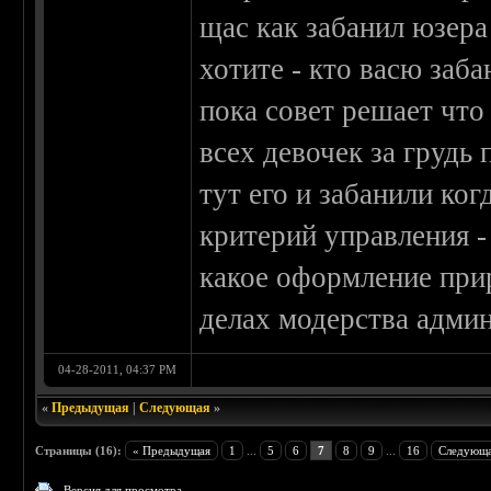
щас как забанил юзера
хотите - кто васю заба
пока совет решает что
всех девочек за грудь 
тут его и забанили ког
критерий управления -
какое оформление прир
делах модерства админ
04-28-2011, 04:37 PM
«
Предыдущая
|
Следующая
»
Страницы (16):
« Предыдущая
1
...
5
6
7
8
9
...
16
Следующа
Версия для просмотра