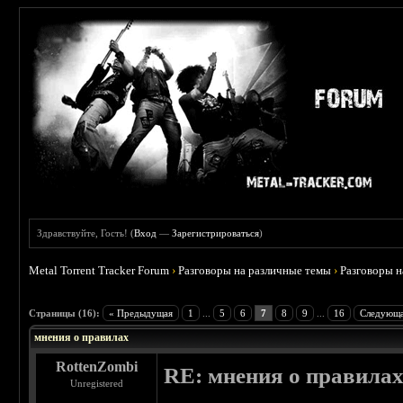
Здравствуйте, Гость! (
Вход
—
Зарегистрироваться
)
Metal Torrent Tracker Forum
›
Разговоры на различные темы
›
Разговоры 
 5
Страницы (16):
« Предыдущая
1
...
5
6
7
8
9
...
16
Следующа
мнения о правилах
RottenZombi
RE: мнения о правила
Unregistered