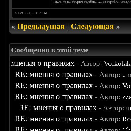
такое, но поговорим серьёзно, когда вернётся товари
04-28-2011, 04:34 PM
«
Предыдущая
|
Следующая
»
Сообщения в этой теме
мнения о правилах
- Автор:
Volkolak
RE: мнения о правилах
- Автор:
um
RE: мнения о правилах
- Автор:
Vo
RE: мнения о правилах
- Автор:
zz
RE: мнения о правилах
- Автор:
u
RE: мнения о правилах
- Автор:
Ro
RE: мнения о правилах
- Автор:
Ch