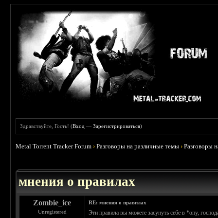
Здравствуйте, Гость! (
Вход
—
Зарегистрироваться
)
Metal Torrent Tracker Forum
›
Разговоры на различные темы
›
Разговоры 
 5
мнения о правилах
Zombie_ice
RE: мнения о правилах
Unregistered
Эти правила вы можете засунуть себе в *опу, господ