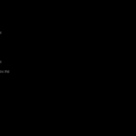
M
M
:04 PM