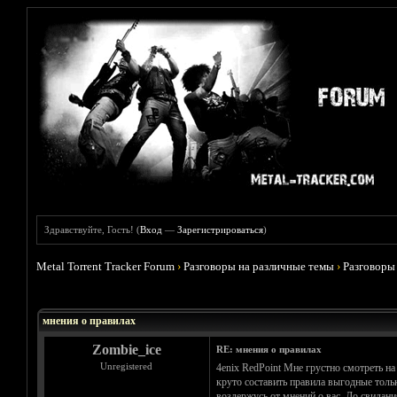
Здравствуйте, Гость! (
Вход
—
Зарегистрироваться
)
Metal Torrent Tracker Forum
›
Разговоры на различные темы
›
Разговоры
Голосов: 1 - Средняя оценка: 5
1
2
3
4
5
мнения о правилах
Zombie_ice
RE: мнения о правилах
Unregistered
4enix RedPoint Мне грустно смотреть на
круто составить правила выгодные толь
воздержусь от мнений о вас. До свидани