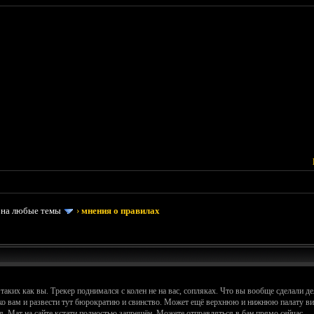
 на любые темы
›
мнения о правилах
 таких как вы. Трекер поднимался с колен не на вас, сопляках. Что вы вообще сделали д
ко вам и развести тут бюрократию и свинство. Может ещё верхнюю и нижнюю палату випо
я. Мат на сайте кстати полностью запрещён. Можете отправляться в бан прямо сейчас.