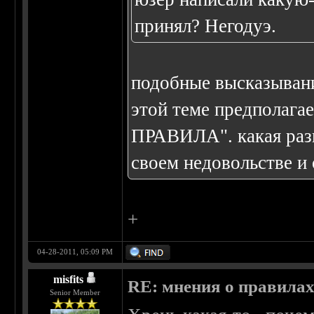
принял? Негодуэ.
подобные высказывани
этой теме предполаг
ПРАВИЛА". какая разн
своем недовольстве и 
+
04-28-2011, 05:09 PM
misfits
RE: мнения о правила
Senior Member