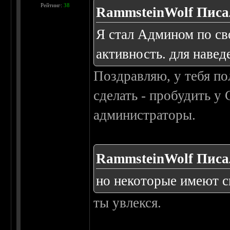
Рейтинг:
38
RammsteinWolf Писал
Я стал Админом по св
активность. для навед
Поздравляю, у тебя пол
сделать - пробудить у
администраторы.
RammsteinWolf Писал
но некоторые имеют ск
ты увлекся.