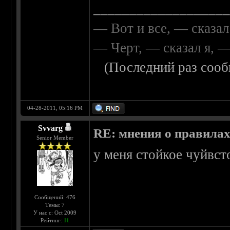
__________________
— Вот и все, — сказал
— Черт, — сказал я, 
(Последний раз сооб
04-28-2011, 05:16 PM
Svvarg
RE: мнения о правила
Senior Member
у меня стойкое чуйвст
Сообщений: 476
Темы: 7
У нас с: Oct 2009
Рейтинг:
11