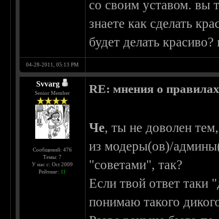
со своим уставом. вы 
знаете как сделать кр
будет делать красиво? 
04-28-2011, 05:13 PM
Svvarg
RE: мнения о правила
Senior Member
Че
, ты не доволен тем
из модеры(ов)/админы
Сообщений: 476
Темы: 7
"советами", так?
У нас с: Oct 2009
Рейтинг:
11
Если твой ответ таки "
понимаю такого дикого