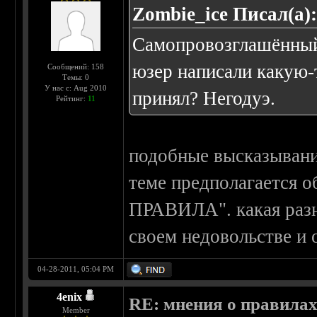
Zombie_ice Писал(а)
Самопровозглашённый
юзер написали какую-т
Сообщений: 158
Темы: 0
У нас с: Aug 2010
принял? Негодуэ.
Рейтинг:
11
подобные высказывания
теме предполагается 
ПРАВИЛА". какая разн
своем недовольстве и 
04-28-2011, 05:04 PM
4enix
RE: мнения о правила
Member