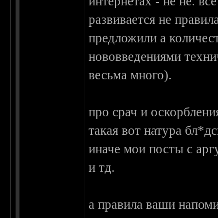
интернетах - не не. вс
развивается не правил
предложили а количес
нововведениями технич
весьма много).
про срач и оскорбления
такая вот натура бл*дс
иначе мои посты с арг
и тд.
а правила ваши напом