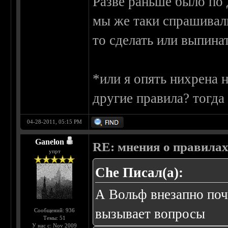
Разве раньше было по 
мы же таки спрашивали
то сделать или выпинат
*или я опять нихрена 
другие правила? тогда
04-28-2011, 05:15 PM
Ganelon
RE: мнения о правила
упрт
Che Писал(а):
А Вольф внезапно поч
вызывает вопросы
Сообщений: 936
Темы: 51
У нас с: Nov 2009