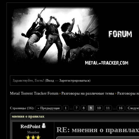
Здравствуйте, Гость! (
Вход
—
Зарегистрироваться
)
Metal Torrent Tracker Forum
›
Разговоры на различные темы
›
Разговоры 
 5
Страницы (16):
« Предыдущая
1
...
7
8
9
10
11
...
16
Следую
мнения о правилах
RedPoint
RE: мнения о правила
Member