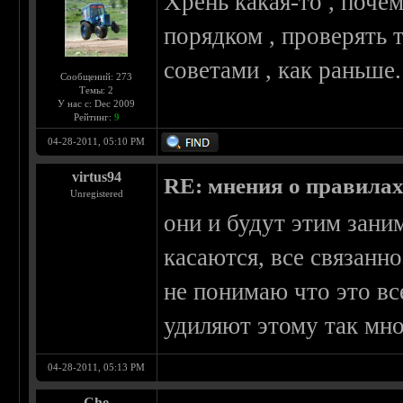
Хрень какая-то , поче
порядком , проверять 
советами , как раньше.
Сообщений: 273
Темы: 2
У нас с: Dec 2009
Рейтинг:
9
04-28-2011, 05:10 PM
virtus94
RE: мнения о правила
Unregistered
они и будут этим зани
касаются, все связанн
не понимаю что это вс
удиляют этому так мн
04-28-2011, 05:13 PM
Che