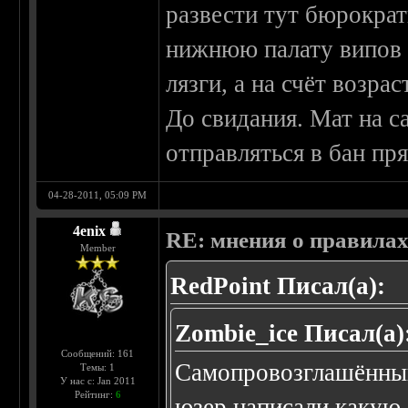
развести тут бюрокра
нижнюю палату випов 
лязги, а на счёт возра
До свидания. Мат на с
отправляться в бан пр
04-28-2011, 05:09 PM
4enix
RE: мнения о правила
Member
RedPoint Писал(а):
Zombie_ice Писал(а)
Сообщений: 161
Самопровозглашённый
Темы: 1
У нас с: Jan 2011
Рейтинг:
6
юзер написали какую-т