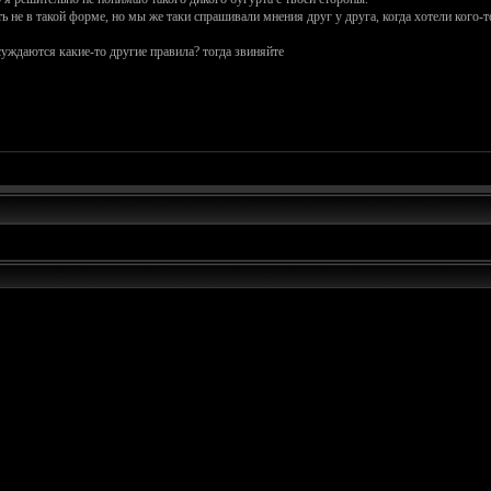
ь не в такой форме, но мы же таки спрашивали мнения друг у друга, когда хотели кого-т
бсуждаются какие-то другие правила? тогда звиняйте