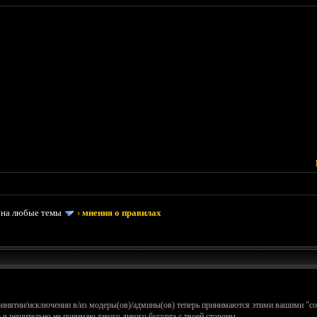
 на любые темы
›
мнения о правилах
принятии/исключении в/из модеры(ов)/админы(ов) теперь принимаются этими вашими "со
но я решительно не понимаю такого дикого бугурта с твоей стороны.