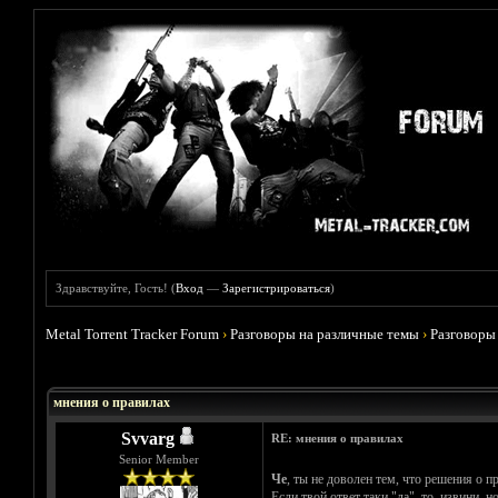
Здравствуйте, Гость! (
Вход
—
Зарегистрироваться
)
Metal Torrent Tracker Forum
›
Разговоры на различные темы
›
Разговоры
Голосов: 1 - Средняя оценка: 5
1
2
3
4
5
мнения о правилах
Svvarg
RE: мнения о правилах
Senior Member
Че
, ты не доволен тем, что решения о 
Если твой ответ таки "да", то, извини, 