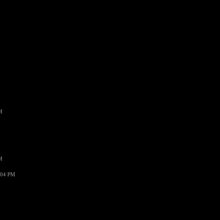
M
M
:04 PM