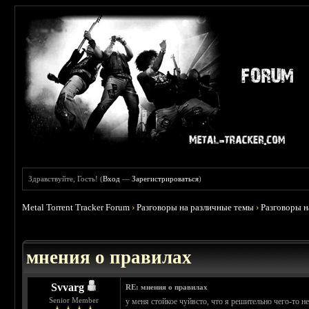
Здравствуйте, Гость! (
Вход
—
Зарегистрироваться
)
Metal Torrent Tracker Forum
›
Разговоры на различные темы
›
Разговоры 
 5
мнения о правилах
Svvarg
RE: мнения о правилах
Senior Member
у меня стойкое чуйвсто, что я решительно чего-то н