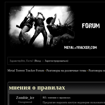
Здравствуйте, Гость! (
Вход
—
Зарегистрироваться
)
Metal Torrent Tracker Forum
›
Разговоры на различные темы
›
Разговоры 
 5
мнения о правилах
Zombie_ice
RE: мнения о правилах
Unregistered
Предлагаю выразить квотум недоверия пользователю