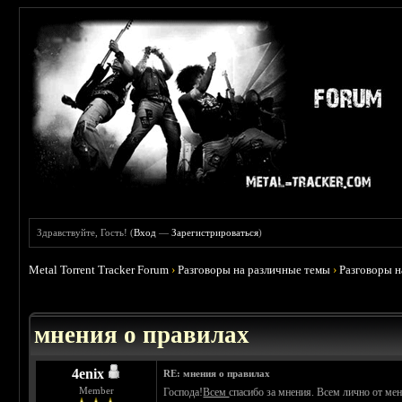
Здравствуйте, Гость! (
Вход
—
Зарегистрироваться
)
Metal Torrent Tracker Forum
›
Разговоры на различные темы
›
Разговоры 
 5
мнения о правилах
4enix
RE: мнения о правилах
Member
Господа!
Всем
спасибо за мнения. Всем лично от мен