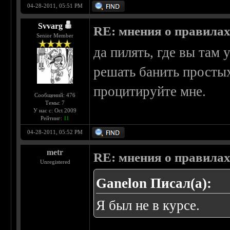
04-28-2011, 05:51 PM
Svvarg
RE: мнения о правила
Senior Member
да пилять, где вы там 
решать банить простых
процитируйте мне.
Сообщений: 476
Темы: 7
У нас с: Oct 2009
Рейтинг:
11
04-28-2011, 05:52 PM
metr
RE: мнения о правила
Unregistered
Ganelon Писал(а):
Я был не в курсе.