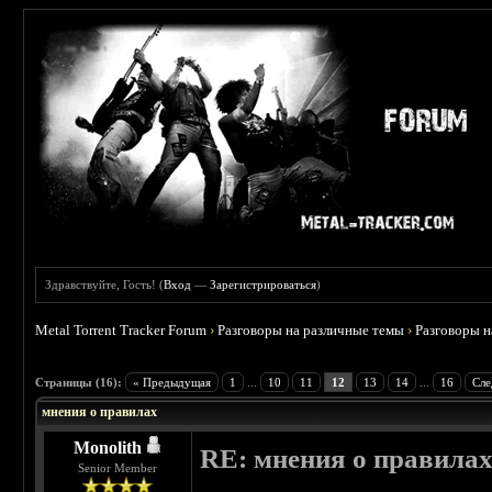
Здравствуйте, Гость! (
Вход
—
Зарегистрироваться
)
Metal Torrent Tracker Forum
›
Разговоры на различные темы
›
Разговоры 
 5
Страницы (16):
« Предыдущая
1
...
10
11
12
13
14
...
16
Сле
мнения о правилах
Monolith
RE: мнения о правила
Senior Member