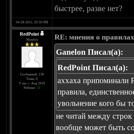
быстрее, разве нет?
04-28-2011, 05:50 PM
RedPoint
RE: мнения о правила
Member
Ganelon Писал(а):
RedPoint Писал(а):
Сообщений: 158
аххаха припоминали Р
Темы: 0
У нас с: Aug 2010
Рейтинг:
11
правила, единственно
увольнение кого бы то
не читай между строк
вообще может быть со