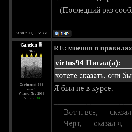
(Последний раз сооб
04-28-2011, 05:51 PM
Ganelon
RE: мнения о правила
упрт
virtus94 Писал(а):
хотете сказать, они бы
Сообщений: 936
Я был не в курсе.
Темы: 51
У нас с: Nov 2009
Рейтинг:
38
__________________
— Вот и все, — сказал
— Черт, — сказал я, 