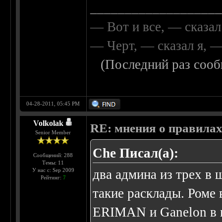
__________________
— Вот и все, — сказал
— Черт, — сказал я, 
(Последний раз сооб
04-28-2011, 05:45 PM
Volkolak
RE: мнения о правила
Senior Member
Che Писал(а):
Сообщений: 288
Темы: 11
У нас с: Sep 2009
два админа из трех в 
Рейтинг:
7
такие расклады. Роме
ERIMAN и Ganelon в н