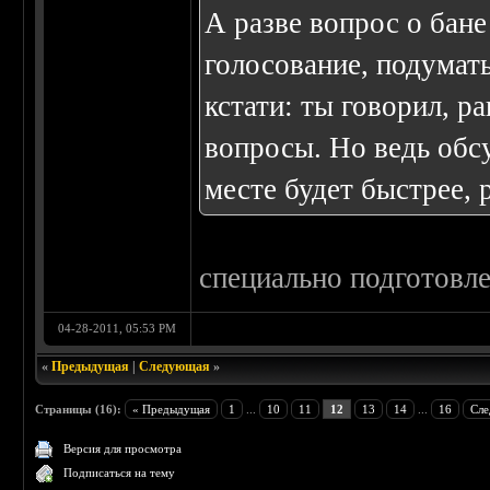
А разве вопрос о бане
голосование, подумать
кстати: ты говорил, 
вопросы. Но ведь обс
месте будет быстрее, 
специально подготовле
04-28-2011, 05:53 PM
«
Предыдущая
|
Следующая
»
Страницы (16):
« Предыдущая
1
...
10
11
12
13
14
...
16
Сле
Версия для просмотра
Подписаться на тему