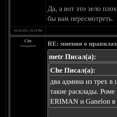
Да, а вот это зело пло
бы вам пересмотреть.
04-28-2011, 05:53 PM
Che
RE: мнения о правила
Unregistered
metr Писал(а):
Che Писал(а):
два админа из трех в
такие расклады. Роме
ERIMAN и Ganelon в н