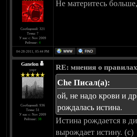
Не материтесь больше,
Сообщений: 321
Темы: 7
У нас с: Nov 2009
Рейтинг:
4
04-28-2011, 05:44 PM
Ganelon
RE: мнения о правила
упрт
Che Писал(а):
ой, не надо крови и д
рождалась истина.
Сообщений: 936
Темы: 51
У нас с: Nov 2009
Истина рождается в ди
Рейтинг:
38
вырождает истину. (с)