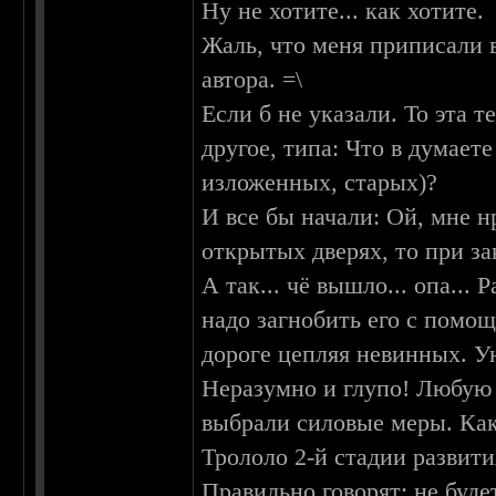
Ну не хотите... как хотите.
Жаль, что меня приписали в
автора. =\
Если б не указали. То эта 
другое, типа: Что в думает
изложенных, старых)?
И все бы начали: Ой, мне нр
открытых дверях, то при з
А так... чё вышло... опа..
надо загнобить его с помощ
дороге цепляя невинных. У
Неразумно и глупо! Любую
выбрали силовые меры. Как 
Трололо 2-й стадии развити
Правильно говорят: не буде