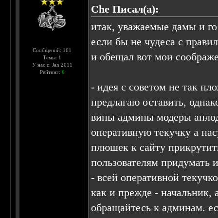
Che Писал(а):
итак, уважаемые дамы и го
если бы не чудеса с правил
Сообщений: 161
и обещал вот мои соображ
Темы: 1
У нас с: Jan 2011
Рейтинг:
6
- идея с советом не так пл
предлагаю оставить, однак
випы админы модеры аплоде
оперативную текучку а на
плюшек к сайту прикрутить
пользователям придумать и
- всей оперативной текучк
как и прежде - начальник,
обращайтесь к админам. ес