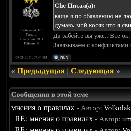
Che Писал(а):
ваще я по обявлению не лю
думаю. мой косяк что я сви
Сообщений: 161
Да забейте вы уже...Все ок.
Темы: 1
У нас с: Jan 2011
Завязываем с конфликтами 
Рейтинг:
6
04-29-2011, 07:44 PM
«
Предыдущая
|
Следующая
»
Сообщения в этой теме
мнения о правилах
- Автор:
Volkolak
RE: мнения о правилах
- Автор:
um
RE: мнения о правилах
- Автор:
Vo