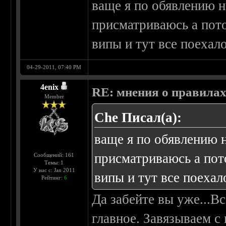
ваще я по обявлению н
присматриваюсь а пото
випы и тут все поехало
04-29-2011, 07:40 PM
4enix
RE: мнения о правила
Member
Che Писал(а):
ваще я по обявлению 
присматриваюсь а пот
Сообщений: 161
Темы: 1
У нас с: Jan 2011
випы и тут все поехало
Рейтинг:
6
Да забейте вы уже...Вс
главное. Завязываем с