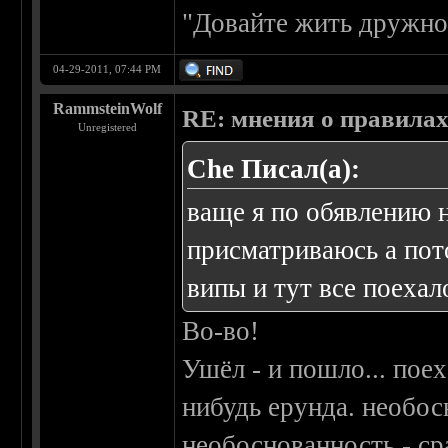
"Довайте жить дружно
04-29-2011, 07:44 PM
RammsteinWolf
RE: мнения о правила
Unregistered
Che Писал(а):
ваще я по обявлению 
присматриваюсь а пот
випы и тут все поехало
Во-во!
Ушёл - и пошло... поех
нибудь ерунда. необос
необоснованность - ср