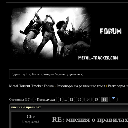
Здравствуйте, Гость! (
Вход
—
Зарегистрироваться
)
Metal Torrent Tracker Forum
›
Разговоры на различные темы
›
Разговоры 
 5
Страницы (16):
« Предыдущая
1
...
12
13
14
15
16
мнения о правилах
Che
RE: мнения о правила
Unregistered