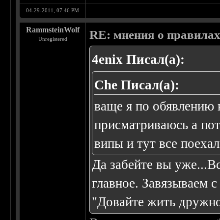
04-29-2011, 07:46 PM
RammsteinWolf
RE: мнения о правила
Unregistered
4enix Писал(а):
Che Писал(а):
ваще я по обявлению 
присматриваюсь а пот
випы и тут все поехал
Да забейте вы уже...Вс
главное. Завязываем 
"Довайте жить дружн