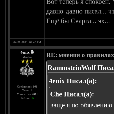
Вот теперь я спокоен.
давно-давно писал... 
Ещё бы Сварга... эх...
04-29-2011, 07:48 PM
4enix
RE: мнения о правила
Member
RammsteinWolf Писал
4enix Писал(а):
Сообщений: 161
Темы: 1
Che Писал(а):
У нас с: Jan 2011
Рейтинг:
6
ваще я по обявлению 