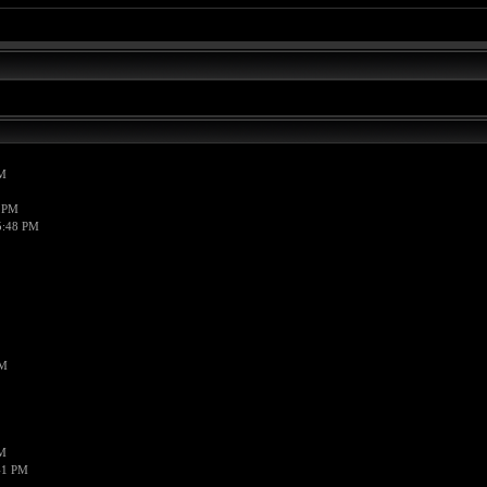
PM
7 PM
5:48 PM
PM
PM
41 PM