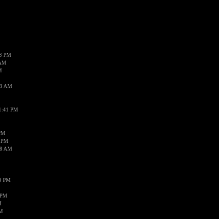
48 PM
 AM
M
03 AM
1:41 PM
PM
6 PM
28 AM
10 PM
 PM
M
PM