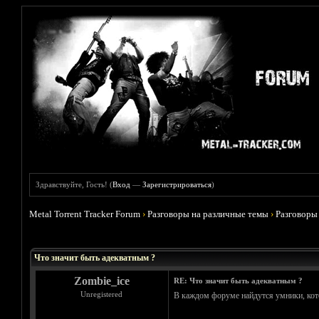
Здравствуйте, Гость! (
Вход
—
Зарегистрироваться
)
Metal Torrent Tracker Forum
›
Разговоры на различные темы
›
Разговоры
Голосов: 0 - Средняя оценка: 0
1
2
3
4
5
Что значит быть адекватным ?
Zombie_ice
RE: Что значит быть адекватным ?
Unregistered
В каждом форуме найдутся умники, кот