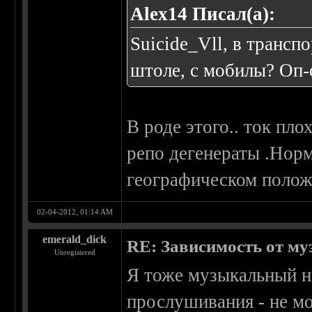
Alex14 Писал(а):
Suicide_Vll, в трансп
штоле, с мобилы? Оп-о
В роде этого.. ток пл
репо дегенераты .Норм
географическом полож
02-04-2012, 01:14 AM
emerald_dick
RE: Зависимость от м
Unregistered
Я тоже музыкальный на
прослушивания - не мо