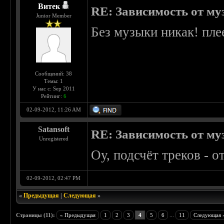
Витек
RE: Зависимость от м
Junior Member
Без музыки никак! пле
Сообщений: 38
Темы: 1
У нас с: Sep 2011
Рейтинг:
6
02-09-2012, 11:26 AM
Satansoft
RE: Зависимость от м
Unregistered
Оу, подсчёт треков - о
02-09-2012, 02:47 PM
«
Предыдущая
|
Следующая
»
Страницы (11):
« Предыдущая
1
2
3
4
5
6
...
11
Следующая 