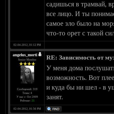
садишься в трамвай, в
все лицо. И ты понима
самое зло было на мор
что-то орет с такой с
02-04-2012, 01:12 PM
angelus_morti
RE: Зависимость от м
Senior Member
У меня дома послушат
возможность. Вот плеер
и куда бы ни шел - в 
Сообщений: 319
Темы: 4
занят.
У нас с: Oct 2009
Рейтинг:
21
02-04-2012, 01:56 PM