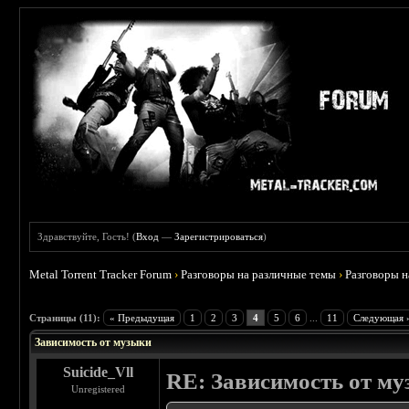
Здравствуйте, Гость! (
Вход
—
Зарегистрироваться
)
Metal Torrent Tracker Forum
›
Разговоры на различные темы
›
Разговоры 
 5
Страницы (11):
« Предыдущая
1
2
3
4
5
6
...
11
Следующая 
Зависимость от музыки
Suicide_Vll
RE: Зависимость от м
Unregistered