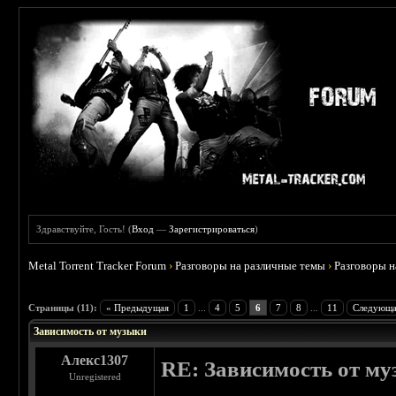
Здравствуйте, Гость! (
Вход
—
Зарегистрироваться
)
Metal Torrent Tracker Forum
›
Разговоры на различные темы
›
Разговоры 
 5
Страницы (11):
« Предыдущая
1
...
4
5
6
7
8
...
11
Следующа
Зависимость от музыки
Алекс1307
RE: Зависимость от м
Unregistered