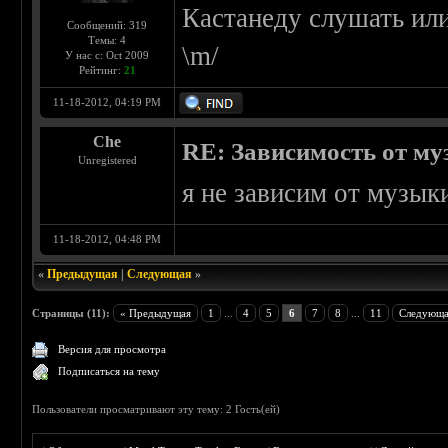
Кастанеду слушать или
Сообщений: 319
Темы: 4
\m/
У нас с: Oct 2009
Рейтинг:
21
11-18-2012, 04:19 PM
Che
RE: Зависимость от м
Unregistered
я не зависим от музыки
11-18-2012, 04:48 PM
«
Предыдущая
|
Следующая
»
Страницы (11):
« Предыдущая
1
...
4
5
6
7
8
...
11
Следующа
Версия для просмотра
Подписаться на тему
Пользователи просматривают эту тему: 2 Гость(ей)