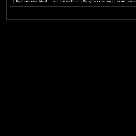
|
Обратная связь
|
Metal Torrent Tracker Forum
|
Вернуться к началу
|
|
Лёгкий режи