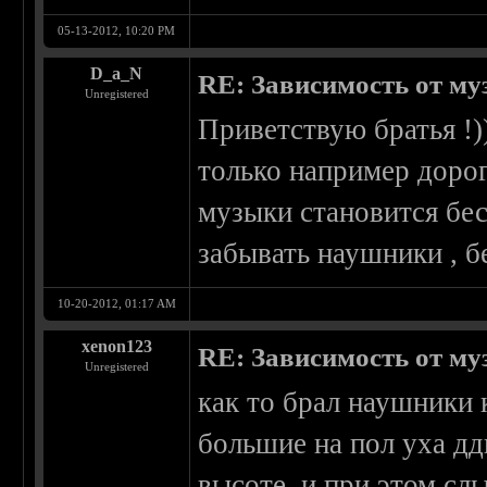
05-13-2012, 10:20 PM
D_a_N
RE: Зависимость от м
Unregistered
Приветствую братья !)
только например дорог
музыки становится бес
забывать наушники , б
10-20-2012, 01:17 AM
xenon123
RE: Зависимость от м
Unregistered
как то брал наушники 
большие на пол уха дд
высоте, и при этом сл