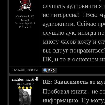
слушать аудиокниги я
не интересна!!! Всю м
Сообщений: 17
Темы: 0
аудиокниги. Сейчас про
У нас с: Sep 2012
Рейтинг:
0
слушаю аук, иногда пр
многу часов хожу и с
вы, вдруг понравиться
ПК, и то в основном и
11-18-2012, 03:31 PM
angelus_morti
RE: Зависимость от м
Senior Member
Пробовал книги - не т
информацию. Ну могу, 