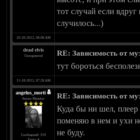
тот случай если вдруг 
случилось...)
10-20-2012, 06:06 AM
dead elvis
RE: Зависимость от м
Unregistered
тут бороться бесполез
11-18-2012, 07:26 AM
angelus_morti
RE: Зависимость от м
Senior Member
Куда бы ни шел, плеер
поменяю в нем и ухи н
не буду.
Сообщений: 319
Темы: 4