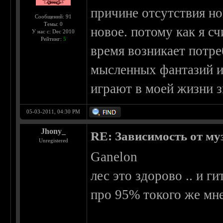
причине отсутствия но
Сообщений: 91
Темы: 0
новое. потому как я с
У нас с: Dec 2010
Рейтинг:
5
время возникает потр
мысленных фантазий и
играют в моей жизни 
05-03-2011, 04:30 PM
Jhony_
RE: Зависимость от м
Unregistered
Ganelon
лес это здорово .. и г
про 95% токого же мне