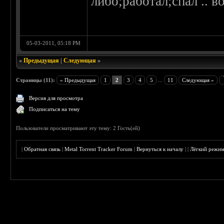
либо;работал;спал .. в
05-03-2011, 05:18 PM
«
Предыдущая
|
Следующая
»
Страницы (11):
« Предыдущая
1
2
3
4
5
...
11
Следующая »
Версия для просмотра
Подписаться на тему
Пользователи просматривают эту тему: 2 Гость(ей)
|
Обратная связь
|
Metal Torrent Tracker Forum
|
Вернуться к началу
|
|
Лёгкий режи