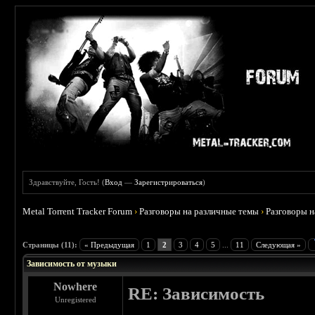
Здравствуйте, Гость! (
Вход
—
Зарегистрироваться
)
Metal Torrent Tracker Forum
›
Разговоры на различные темы
›
Разговоры 
 5
Страницы (11):
« Предыдущая
1
2
3
4
5
...
11
Следующая »
Зависимость от музыки
Nowhere
RE: Зависимость
Unregistered