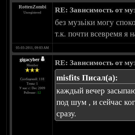
RottenZombi
RE: Зависимость от м
Unregistered
без музьіки могу спок
т.к. почти всевремя я 
05-03-2011, 09:03 AM
gigacyber
RE: Зависимость от м
Member
misfits Писал(а):
Сообщений: 118
Темы: 1
У нас с: Dec 2009
каждый вечер засыпаю
Рейтинг:
12
под шум , и сейчас к
сразу.