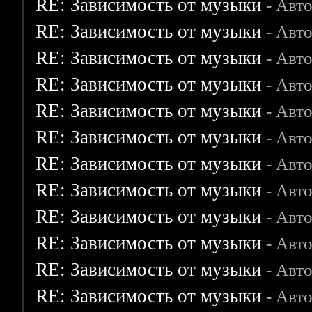
RE: Зависимость от музыки
- Авт
RE: Зависимость от музыки
- Авт
RE: Зависимость от музыки
- Авт
RE: Зависимость от музыки
- Авт
RE: Зависимость от музыки
- Авт
RE: Зависимость от музыки
- Авт
RE: Зависимость от музыки
- Авт
RE: Зависимость от музыки
- Авт
RE: Зависимость от музыки
- Авт
RE: Зависимость от музыки
- Авт
RE: Зависимость от музыки
- Авт
RE: Зависимость от музыки
- Авт