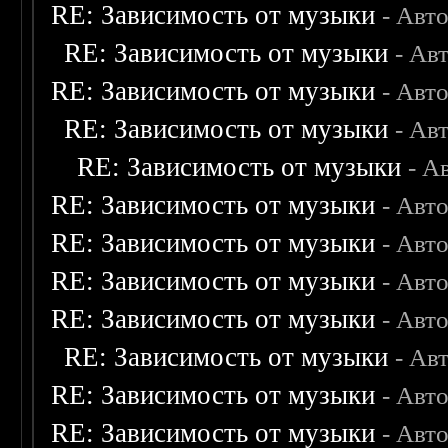
RE: Зависимость от музыки
- Авт
RE: Зависимость от музыки
- Ав
RE: Зависимость от музыки
- Авт
RE: Зависимость от музыки
- Ав
RE: Зависимость от музыки
- А
RE: Зависимость от музыки
- Авт
RE: Зависимость от музыки
- Авт
RE: Зависимость от музыки
- Авт
RE: Зависимость от музыки
- Авт
RE: Зависимость от музыки
- Ав
RE: Зависимость от музыки
- Авт
RE: Зависимость от музыки
- Авт