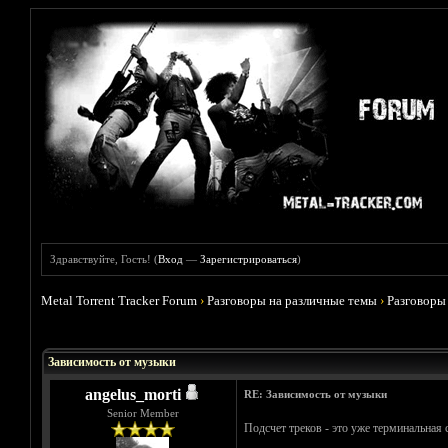
Здравствуйте, Гость! (
Вход
—
Зарегистрироваться
)
Metal Torrent Tracker Forum
›
Разговоры на различные темы
›
Разговоры
Голосов: 1 - Средняя оценка: 5
1
2
3
4
5
Зависимость от музыки
angelus_morti
RE: Зависимость от музыки
Senior Member
Подсчет треков - это уже терминальная 