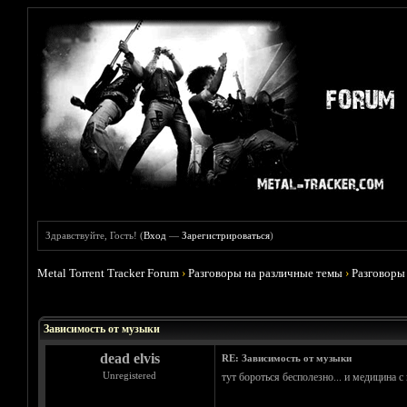
Здравствуйте, Гость! (
Вход
—
Зарегистрироваться
)
Metal Torrent Tracker Forum
›
Разговоры на различные темы
›
Разговоры
Голосов: 1 - Средняя оценка: 5
1
2
3
4
5
Зависимость от музыки
dead elvis
RE: Зависимость от музыки
Unregistered
тут бороться бесполезно... и медицина с